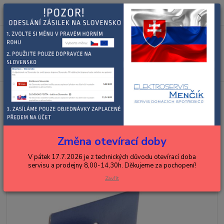
0
ks
+420 602 288 130
CZK
za
0,00 Kč
(Po-Pá, 8-15 hod.)
Menu
Hledat
Úvod
ČISTIČE
espressa, kávovary
Bosch tablety na odstr. vod.
kamene pro kávovary - 12ks 00311893
Bosch tablety na odstr. vod.
kamene pro kávovary - 12ks
Změna otevírací doby
00311893
V pátek 17.7.2026 je z technických důvodu otevírací doba
servisu a prodejny 8,00-14,30h. Děkujeme za pochopení!
Zavřít