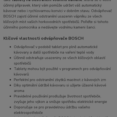
účinný přípravek, který vám pomůže udržet váš automatický
kávovar nebo i rychlovarnou konvici v dobrém stavu. Odvápňovač
BOSCH zajistí účinné odstranění usazenin vápníku ze všech
klíčových míst vašich horkovodních spotřebičů. Pořiďte si tohoto
účinného pomocníka a nedávejte vodnímu kameni šanci.
Klíčové vlastnosti odvápňovače BOSCH
Odvápňovač v podobě tablet pro plně automatické
kávovary a další spotřebiče na vaření teplé vody
Účinně odstraňuje usazeniny ze všech klíčových oblastí
spotřebičů
Tablety mohou být použité v programech pro odvápňování
kávovarů
Perfektní pro odstranění zbytků mastnot z kávových zrn
Díky optimální údržbě kávovaru si užijete úžasné kávové
aroma
Pravidelné používání prodlužuje životnost spotřebiče,
zvyšuje jeho výkon a snižuje spotřebu elektrické energie
Doporučuje se pro pravidelnou údržbu vašeho
elektrospotřebiče