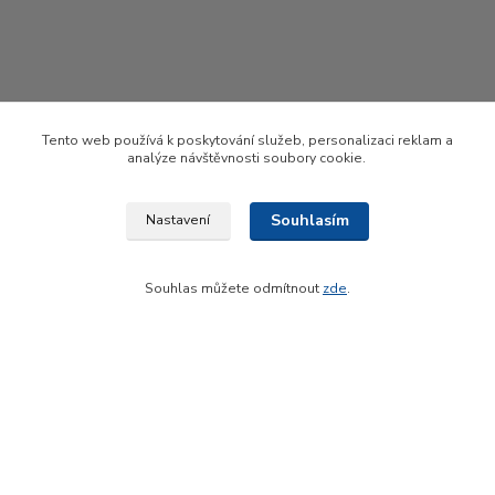
Tento web používá k poskytování služeb, personalizaci reklam a
analýze návštěvnosti soubory cookie.
Souhlasím
Nastavení
Souhlas můžete odmítnout
zde
.
Upravit sběr cookies.
Vytvořeno na
Eshop-rychle.cz