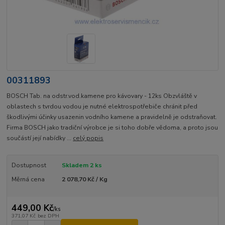
00311893
BOSCH Tab. na odstr.vod.kamene pro kávovary - 12ks Obzvláště v
oblastech s tvrdou vodou je nutné elektrospotřebiče chránit před
škodlivými účinky usazenin vodního kamene a pravidelně je odstraňovat.
Firma BOSCH jako tradiční výrobce je si toho dobře vědoma, a proto jsou
součástí její nabídky ...
celý popis
Dostupnost
Skladem 2 ks
Měrná cena
2 078,70 Kč / Kg
449,00 Kč
/
ks
371,07 Kč
bez DPH