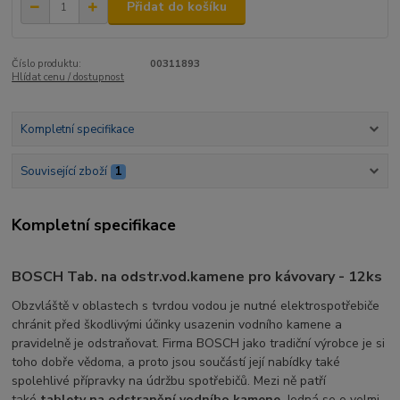
Přidat do košíku
Číslo produktu:
00311893
Hlídat cenu / dostupnost
Kompletní specifikace
Související zboží
1
Kompletní specifikace
BOSCH Tab. na odstr.vod.kamene pro kávovary - 12ks
Obzvláště v oblastech s tvrdou vodou je nutné elektrospotřebiče
chránit před škodlivými účinky usazenin vodního kamene a
pravidelně je odstraňovat. Firma BOSCH jako tradiční výrobce je si
toho dobře vědoma, a proto jsou součástí její nabídky také
spolehlivé přípravky na údržbu spotřebičů. Mezi ně patří
také
tablety na odstranění vodního kamene
. Jedná se o velmi