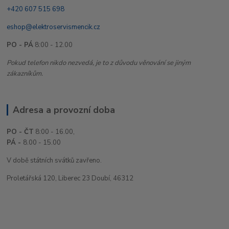
+420 607 515 698
eshop@elektroservismencik.cz
PO - PÁ
8:00 - 12.00
Pokud telefon nikdo nezvedá, je to z důvodu věnování se jiným
zákazníkům.
Adresa a provozní doba
PO - ČT
8:00 - 16.00,
PÁ -
8.00 - 15.00
V době státních svátků zavřeno.
Proletářská 120, Liberec 23 Doubí, 46312