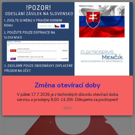
0
ks
+420 602 288 130
CZK
za
0,00 Kč
(Po-Pá, 8-15 hod.)
Menu
Hledat
Úvod
DIU JEVÍČKO
DIU JEVÍČKO štít strunové sekačky
DIU JEVÍČKO štít strunové
sekačky
Změna otevírací doby
V pátek 17.7.2026 je z technických důvodu otevírací doba
servisu a prodejny 8,00-14,30h. Děkujeme za pochopení!
Zavřít