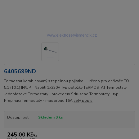
6405699ND
Termostat kombinovaný s tepelnou pojistkou, určeno pro ohřívače TO
5.1 (10.1) IN/UP. Napětí 1x230V Typ položky TERMOSTAT Termostaty
Jednofazove Termostaty - provedení Sdruzene Termostaty - typ
Prepinaci Termostaty - max.proud 16A
celý popis
Dostupnost
Skladem 3 ks
245,00 Kč
/
ks