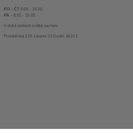
PO - ČT
8:00 - 16.00,
PÁ -
8.00 - 15.00
V době státních svátků zavřeno.
Proletářská 120, Liberec 23 Doubí, 46312