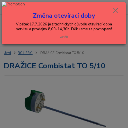
0
ks
+420 602 288 130
CZK
za
0,00 Kč
(Po-Pá, 8-15 hod.)
Změna otevírací doby
Menu
V pátek 17.7.2026 je z technických důvodu otevírací doba
servisu a prodejny 8,00-14,30h. Děkujeme za pochopení!
Zavřít
Hledat
Úvod
BOJLERY
DRAŽICE Combistat TO 5/10
DRAŽICE Combistat TO 5/10