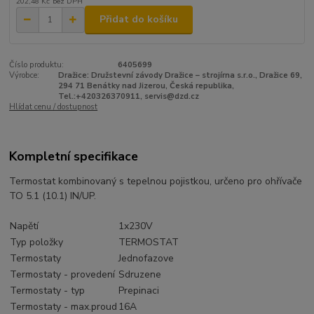
202,48 Kč
bez DPH
Přidat do košíku
Číslo produktu:
6405699
Výrobce:
Dražice: Družstevní závody Dražice – strojírna s.r.o., Dražice 69,
294 71 Benátky nad Jizerou, Česká republika,
Tel.:+420326370911, servis@dzd.cz
Hlídat cenu / dostupnost
Kompletní specifikace
Termostat kombinovaný s tepelnou pojistkou, určeno pro ohřívače
TO 5.1 (10.1) IN/UP.
Napětí
1x230V
Typ položky
TERMOSTAT
Termostaty
Jednofazove
Termostaty - provedení
Sdruzene
Termostaty - typ
Prepinaci
Termostaty - max.proud
16A