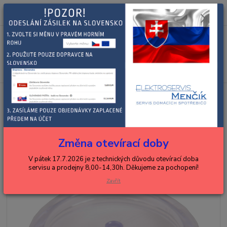
0
ks
+420 602 288 130
CZK
za
0,00 Kč
(Po-Pá, 8-15 hod.)
Menu
Hledat
Úvod
DOPRODEJ
ROWENTA VÍČKO NÁDOBY PÁKOVÉ ESPRESSO
ROWENTA VÍČKO NÁDOBY
PÁKOVÉ ESPRESSO
Změna otevírací doby
V pátek 17.7.2026 je z technických důvodu otevírací doba
servisu a prodejny 8,00-14,30h. Děkujeme za pochopení!
Zavřít