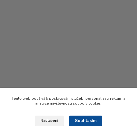
Tento web používá k poskytování služeb, personalizaci reklam a
analýze návštěvnosti soubory cookie.
Souhlasím
Nastavení
Upravit sběr cookies.