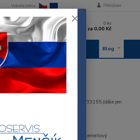
Přihlášení
 si rady? Zavolejte.
0
ks
 602 288 130
za
0,00 Kč
, 8-15 hod.)
OBJEDNÁNÍ
Blog
OPRAVY
iberec 463 12, identifikační číslo: 43233155,(dále jen
cookies.
ěvníkově počítači, a které poskytuje internetový