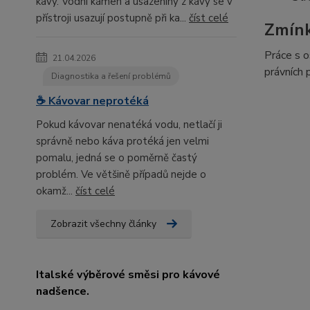
kávy. Vodní kámen a usazeniny z kávy se v
přístroji usazují postupně při ka...
číst celé
Zmín
Práce s o
21.04.2026
právních 
Diagnostika a řešení problémů
☕ Kávovar neprotéká
Pokud kávovar nenatéká vodu, netlačí ji
správně nebo káva protéká jen velmi
pomalu, jedná se o poměrně častý
problém. Ve většině případů nejde o
okamž...
číst celé
Zobrazit všechny články
Italské výběrové směsi pro kávové
nadšence.