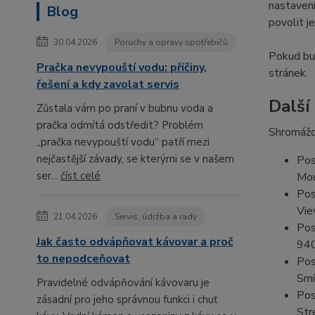
nastavení
Blog
povolit j
30.04.2026
Poruchy a opravy spotřebičů
Pokud bud
Pračka nevypouští vodu: příčiny,
stránek.
řešení a kdy zavolat servis
Další
Zůstala vám po praní v bubnu voda a
pračka odmítá odstředit? Problém
Shromážd
„pračka nevypouští vodu“ patří mezi
nejčastější závady, se kterými se v našem
Pos
ser...
číst celé
Mou
Pos
Vie
21.04.2026
Servis, údržba a rady
Pos
Jak často odvápňovat kávovar a proč
94
to nepodceňovat
Pos
Smí
Pravidelné odvápňování kávovaru je
Pos
zásadní pro jeho správnou funkci i chuť
Str