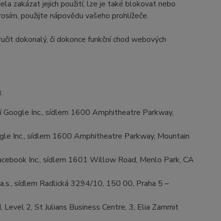
la zakázat jejich použití, lze je také blokovat nebo
prosím, použijte nápovědu vašeho prohlížeče.
učit dokonalý, či dokonce funkční chod webových
:
 Google Inc., sídlem 1600 Amphitheatre Parkway,
le Inc., sídlem 1600 Amphitheatre Parkway, Mountain
cebook Inc., sídlem 1601 Willow Road, Menlo Park, CA
.s., sídlem Radlická 3294/10, 150 00, Praha 5 –
Level 2, St Julians Business Centre, 3, Elia Zammit