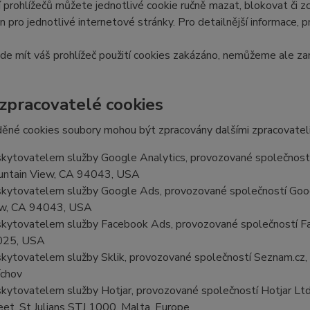
 prohlížečů můžete jednotlivé cookie ručně mazat, blokovat či zce
en pro jednotlivé internetové stránky. Pro detailnější informace, 
e mít váš prohlížeč použití cookies zakázáno, nemůžeme ale zar
 zpracovatelé cookies
ěné cookies soubory mohou být zpracovány dalšími zpracovateli
kytovatelem služby Google Analytics, provozované společností
ntain View, CA 94043, USA
kytovatelem služby Google Ads, provozované společností Goog
w, CA 94043, USA
kytovatelem služby Facebook Ads, provozované společností Fa
025, USA
kytovatelem služby Sklik, provozované společností Seznam.cz, a
chov
kytovatelem služby Hotjar, provozované společností Hotjar Ltd, 
eet, St Julians STJ 1000, Malta, Europe