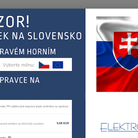
Nevíte
Hledat
+420
(Po-Pá
EJ
KONTAKT
ŘEBIČŮ
ráce s cookies
e s cookies
tel webové stránky Radek Menčík, se sídlem Proletářská 120, L
ící“ nebo „správce“) pracuje na této webové stránce se soubory 
ou to cookies?
sou krátké textové soubory, které webová stránka ukládá v návšt