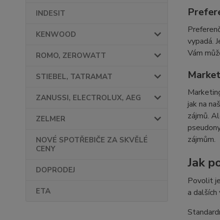
Prefer
INDESIT
Preferenč
KENWOOD
vypadá. J
Vám můžem
ROMO, ZEROWATT
Market
STIEBEL, TATRAMAT
Marketing
ZANUSSI, ELECTROLUX, AEG
jak na na
zájmů. Al
ZELMER
pseudonym
zájmům.
NOVÉ SPOTŘEBIČE ZA SKVĚLÉ
CENY
Jak po
DOPRODEJ
Povolit j
ETA
a dalších
Standardn