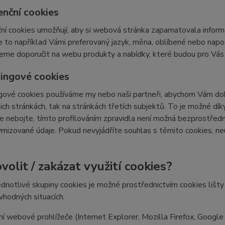
enční cookies
ní cookies umožňují, aby si webová stránka zapamatovala inform
e to například Vámi preferovaný jazyk, měna, oblíbené nebo nap
e doporučit na webu produkty a nabídky, které budou pro Vás c
ingové cookies
ové cookies používáme my nebo naši partneři, abychom Vám doká
šich stránkách, tak na stránkách třetích subjektů. To je možné dí
e nebojte, tímto profilováním zpravidla není možná bezprostředn
izované údaje. Pokud nevyjádříte souhlas s těmito cookies, neu
volit / zakázat využití cookies?
ednotlivé skupiny cookies je možné prostřednictvím cookies lišt
 vhodných situacích.
í webové prohlížeče (Internet Explorer, Mozilla Firefox, Google