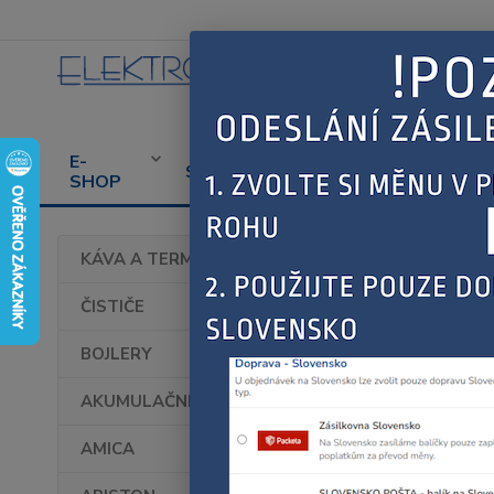
E-
CENÍK
PROD
SERVIS
SHOP
SERVISU
SPOT
Úvod
P
KÁVA A TERMOHRNKY
Prác
ČISTIČE
BOJLERY
Provozova
„prodávaj
AKUMULAČNÍ KAMNA
Co js
AMICA
Cookies j