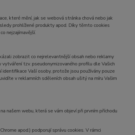
ace, které mění, jak se webová stránka chová nebo jak
osledy prohlížené produkty apod. Díky těmto cookies
o nejzajímavější.
zali zobrazit co nejrelevantnější obsah nebo reklamy
ky vytváření tzv. pseudonymizovaného profilu dle Vašich
í identifikace Vaší osoby, protože jsou používány pouze
vidíte v reklamních sděleních obsah ušitý na míru Vašim
y na našem webu, která se vám objeví při prvním příchodu
 Chrome apod.) podporují správu cookies. V rámci