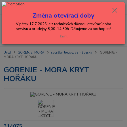
0
ks
+420 602 288 130
CZK
za
0,00 Kč
(Po-Pá, 8-15 hod.)
Změna otevírací doby
Menu
V pátek 17.7.2026 je z technických důvodu otevírací doba
servisu a prodejny 8,00-14,30h. Děkujeme za pochopení!
Zavřít
Hledat
Úvod
GORENJE, MORA
sporáky, trouby, varné desky
GORENJE -
MORA KRYT HOŘÁKU
GORENJE - MORA KRYT
HOŘÁKU
314075