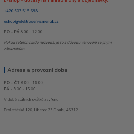
E-shop - dotazy na náhradní díly a objednávky:
+420 607 515 698
eshop@elektroservismencik.cz
PO - PÁ
8:00 - 12.00
Pokud telefon nikdo nezvedá, je to z důvodu věnování se jiným
zákazníkům.
Adresa a provozní doba
PO - ČT
8:00 - 16.00,
PÁ -
8.00 - 15.00
V době státních svátků zavřeno.
Proletářská 120, Liberec 23 Doubí, 46312