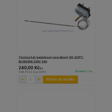
Termostat kapilárový sporákový, 50-320°C,
81381656 230V 16A
240,00 Kč
/
ks
Skladem 2 ks
198,35 Kč
bez DPH
Přidat do košíku