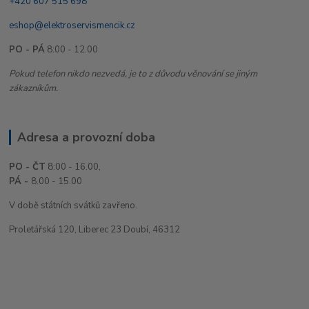
+420 607 515 698
eshop@elektroservismencik.cz
PO - PÁ
8:00 - 12.00
Pokud telefon nikdo nezvedá, je to z důvodu věnování se jiným
zákazníkům.
Adresa a provozní doba
PO - ČT
8:00 - 16.00,
PÁ -
8.00 - 15.00
V době státních svátků zavřeno.
Proletářská 120, Liberec 23 Doubí, 46312