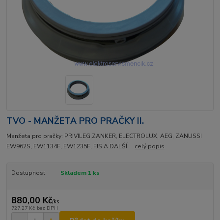
TVO - MANŽETA PRO PRAČKY II.
Manžeta pro pračky: PRIVILEG,ZANKER, ELECTROLUX, AEG, ZANUSSI
EW962S, EW1134F, EW1235F, FJS A DALŠÍ
celý popis
Dostupnost
Skladem 1 ks
880,00 Kč
/
ks
727,27 Kč
bez DPH