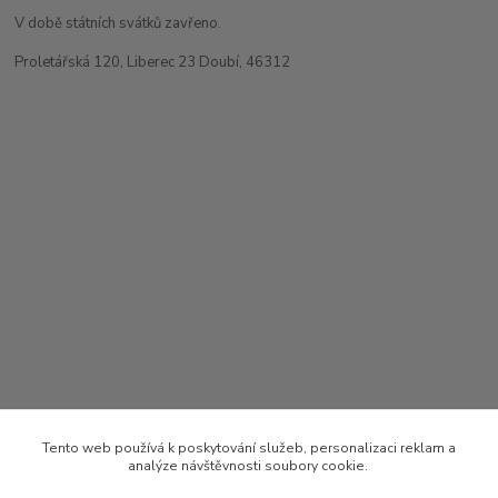
V době státních svátků zavřeno.
Proletářská 120, Liberec 23 Doubí, 46312
Tento web používá k poskytování služeb, personalizaci reklam a
analýze návštěvnosti soubory cookie.