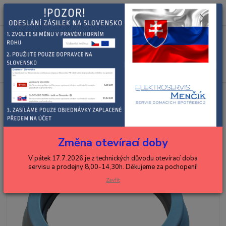
0
ks
+420 602 288 130
CZK
za
0,00 Kč
(Po-Pá, 8-15 hod.)
Menu
Hledat
Úvod
ZANUSSI, ELECTROLUX, AEG
pračky, myčky
TVO - manžeta
pro pračky II.
TVO - manžeta pro pračky II.
Změna otevírací doby
V pátek 17.7.2026 je z technických důvodu otevírací doba
servisu a prodejny 8,00-14,30h. Děkujeme za pochopení!
Zavřít