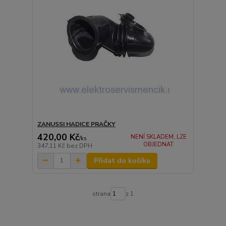
ZANUSSI HADICE PRAČKY
420,00 Kč
NENÍ SKLADEM, LZE
/
ks
OBJEDNAT
347,11 Kč
bez DPH
Přidat do košíku
strana
z 1