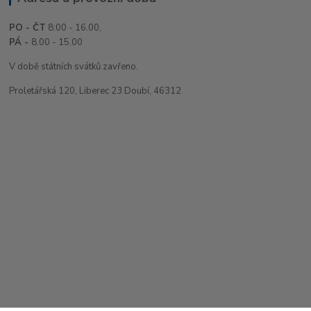
PO - ČT
8:00 - 16.00,
PÁ -
8.00 - 15.00
V době státních svátků zavřeno.
Proletářská 120, Liberec 23 Doubí, 46312