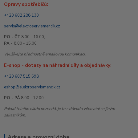
Opravy spotřebičů:
+420 602 288 130
servis@elektroservismencik.cz
PO - ČT
8:00 - 16.00,
PÁ -
8.00 - 15.00
Využívejte přednostně emailovou komunikaci.
E-shop - dotazy na náhradní díly a objednávky:
+420 607 515 698
eshop@elektroservismencik.cz
PO - PÁ
8:00 - 12.00
Pokud telefon nikdo nezvedá, je to z důvodu věnování se jiným
zákazníkům.
Adresa a provozní doba