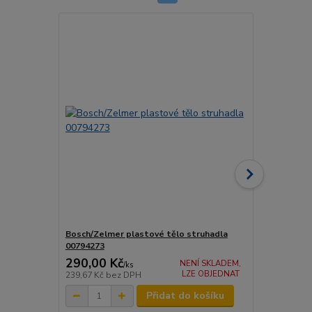
Bosch/Zelmer plastové tělo struhadla
Zelmer stru
00794273
00798160
290,00 Kč
345,00 K
NENÍ SKLADEM,
/
ks
LZE OBJEDNAT
239,67 Kč
bez DPH
285,12 Kč
be
Přidat do košíku