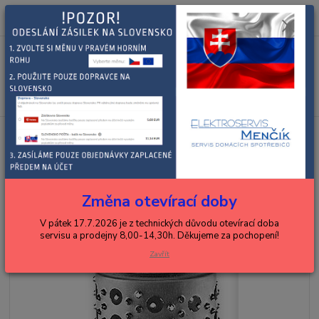
0
ks
+420 602 288 130
CZK
za
0,00 Kč
(Po-Pá, 8-15 hod.)
Menu
Hledat
Úvod
ZELMER
roboty, mixéry, šlehače, masomlýnky
Zelmer
struhadlo pro mlýnky na maso 00798130
Zelmer struhadlo pro mlýnky na
maso 00798130
Změna otevírací doby
V pátek 17.7.2026 je z technických důvodu otevírací doba
servisu a prodejny 8,00-14,30h. Děkujeme za pochopení!
Zavřít