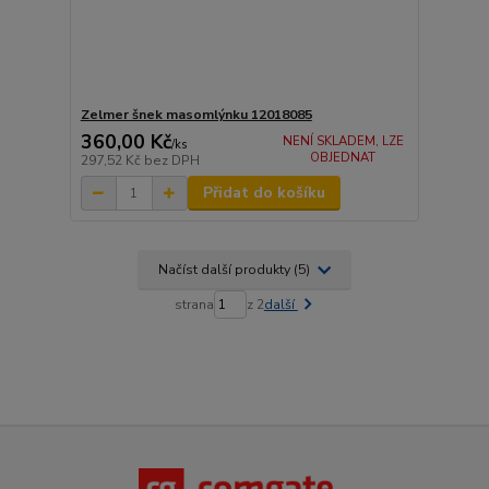
Zelmer šnek masomlýnku 12018085
360,00 Kč
NENÍ SKLADEM, LZE
/
ks
OBJEDNAT
297,52 Kč
bez DPH
Přidat do košíku
Načíst další produkty (5)
strana
z 2
další