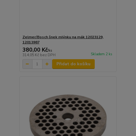
Zelmer/Bosch šnek mlýnku na mák 12023129,
12013987
380,00 Kč
/
ks
Skladem 2 ks
314,05 Kč
bez DPH
Přidat do košíku