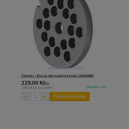
Zelmer / Bosch děrovaný kotouč 10003881
229,00 Kč
/
ks
Skladem 1 ks
189,26 Kč
bez DPH
Přidat do košíku