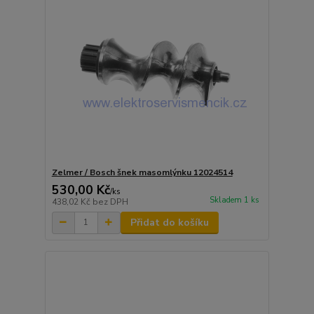
Zelmer / Bosch šnek masomlýnku 12024514
530,00 Kč
/
ks
Skladem 1 ks
438,02 Kč
bez DPH
Přidat do košíku