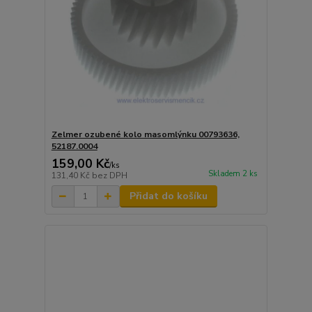
Zelmer ozubené kolo masomlýnku 00793636,
52187.0004
159,00 Kč
/
ks
Skladem 2 ks
131,40 Kč
bez DPH
Přidat do košíku