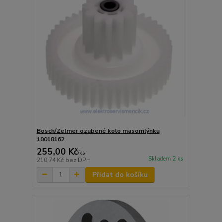
Bosch/Zelmer ozubené kolo masomlýnku
10018162
255,00 Kč
/
ks
Skladem 2 ks
210,74 Kč
bez DPH
Přidat do košíku