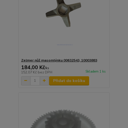
Zelmer nůž masomlýnku 00632543, 10003883
184,00 Kč
/
ks
Skladem 1 ks
152,07 Kč
bez DPH
Přidat do košíku