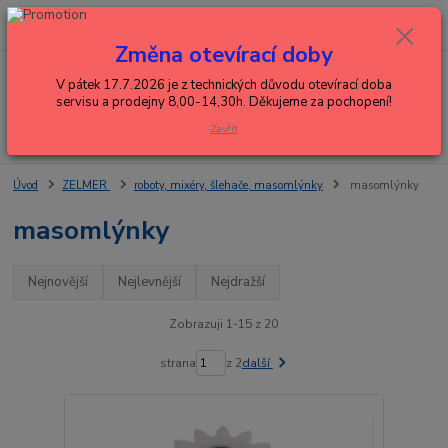
0
ks
+420 602 288 130
CZK
za
0,00 Kč
(Po-Pá, 8-15 hod.)
Změna otevírací doby
Menu
V pátek 17.7.2026 je z technických důvodu otevírací doba
servisu a prodejny 8,00-14,30h. Děkujeme za pochopení!
Zavřít
Hledat
Úvod
ZELMER
roboty, mixéry, šlehače, masomlýnky
masomlýnky
masomlýnky
Nejnovější
Nejlevnější
Nejdražší
Zobrazuji 1-15 z 20
strana
z 2
další