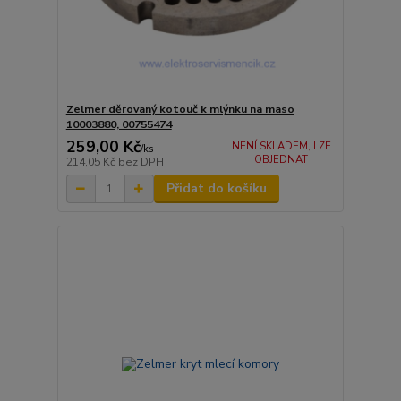
Zelmer děrovaný kotouč k mlýnku na maso
10003880, 00755474
259,00 Kč
NENÍ SKLADEM, LZE
/
ks
OBJEDNAT
214,05 Kč
bez DPH
Přidat do košíku