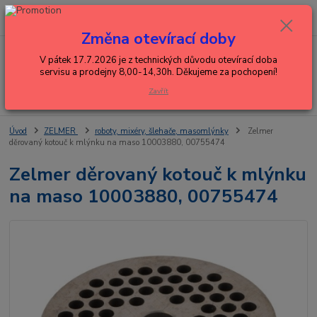
0
ks
+420 602 288 130
CZK
za
0,00 Kč
(Po-Pá, 8-15 hod.)
Změna otevírací doby
Menu
V pátek 17.7.2026 je z technických důvodu otevírací doba
servisu a prodejny 8,00-14,30h. Děkujeme za pochopení!
Zavřít
Hledat
Úvod
ZELMER
roboty, mixéry, šlehače, masomlýnky
Zelmer
děrovaný kotouč k mlýnku na maso 10003880, 00755474
Zelmer děrovaný kotouč k mlýnku
na maso 10003880, 00755474