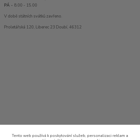
PÁ -
8.00 - 15.00
V době státních svátků zavřeno.
Proletářská 120, Liberec 23 Doubí, 46312
Tento web používá k poskytování služeb, personalizaci reklam a