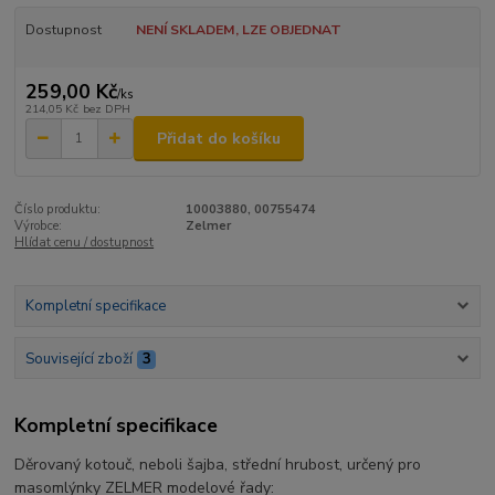
Dostupnost
NENÍ SKLADEM, LZE OBJEDNAT
259,00 Kč
/
ks
214,05 Kč
bez DPH
Přidat do košíku
Číslo produktu:
10003880, 00755474
Výrobce:
Zelmer
Hlídat cenu / dostupnost
Kompletní specifikace
Související zboží
3
Kompletní specifikace
Děrovaný kotouč, neboli šajba, střední hrubost, určený pro
masomlýnky ZELMER modelové řady: