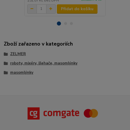
152,07 Kč
bez DPH
354,55 Kč
be
Přidat do košíku
Zboží zařazeno v kategoriích
ZELMER
roboty, mixéry, šlehače, masomlýnky
masomlýnky