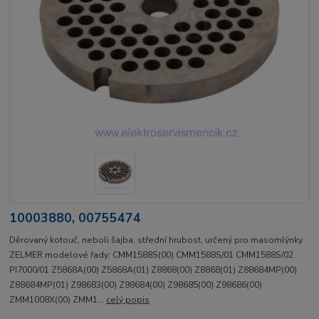
10003880, 00755474
Děrovaný kotouč, neboli šajba, střední hrubost, určený pro masomlýnky
ZELMER modelové řady: CMM1588S(00) CMM1588S/01 CMM1588S/02
PI7000/01 Z5868A(00) Z5868A(01) Z8868(00) Z8868(01) Z88684MP(00)
Z88684MP(01) Z98683(00) Z98684(00) Z98685(00) Z98686(00)
ZMM1008X(00) ZMM1...
celý popis