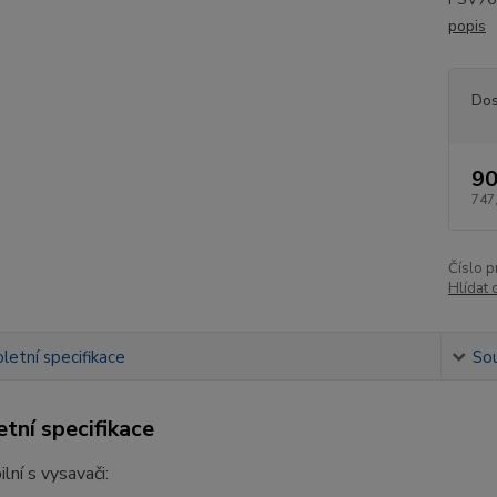
popis
Dos
90
747
Číslo p
Hlídat 
etní specifikace
Sou
tní specifikace
lní s vysavači: