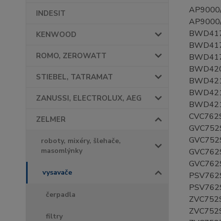
AP9000
INDESIT
AP9000
BWD417
KENWOOD
BWD417
ROMO, ZEROWATT
BWD417
BWD420
STIEBEL, TATRAMAT
BWD421
BWD42
ZANUSSI, ELECTROLUX, AEG
BWD421
CVC762
ZELMER
GVC752
GVC752
roboty, mixéry, šlehače,
masomlýnky
GVC762
GVC762
vysavače
PSV762
PSV762
čerpadla
ZVC752
ZVC752
filtry