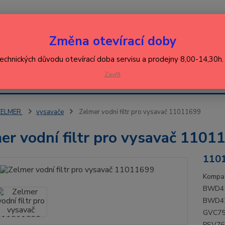
Nevíte
Změna otevírací doby
Hledat
+420
(Po-Pá
technických důvodu otevírací doba servisu a prodejny 8,00-14,30h
EJ
Zavřít
KONTAKT
ŘEBIČŮ
ZELMER
vysavače
Zelmer vodní filtr pro vysavač 11011699
er vodní filtr pro vysavač 1101
110
Kompat
BWD41
BWD42
GVC75
PSV76