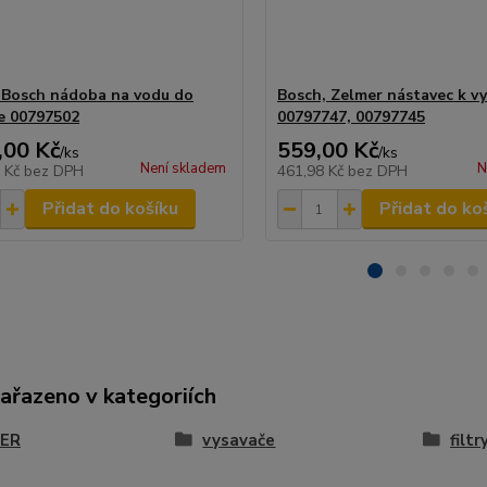
 Bosch nádoba na vodu do
Bosch, Zelmer nástavec k vy
e 00797502
00797747, 00797745
,00 Kč
559,00 Kč
/
ks
/
ks
Není skladem
N
9 Kč
bez DPH
461,98 Kč
bez DPH
Přidat do košíku
Přidat do ko
zařazeno v kategoriích
ER
vysavače
filtr