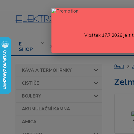
V pátek 17.7.2026 je z 
E-
CENÍK
PROD
SERVIS
SHOP
SERVISU
SPOT
Úvod
KÁVA A TERMOHRNKY
Zelm
ČISTIČE
BOJLERY
AKUMULAČNÍ KAMNA
AMICA