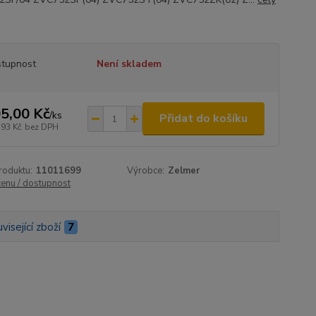
tupnost
Není skladem
5,00 Kč
/
ks
Přidat do košíku
,93 Kč
bez DPH
roduktu:
11011699
Výrobce:
Zelmer
cenu / dostupnost
visející zboží
7