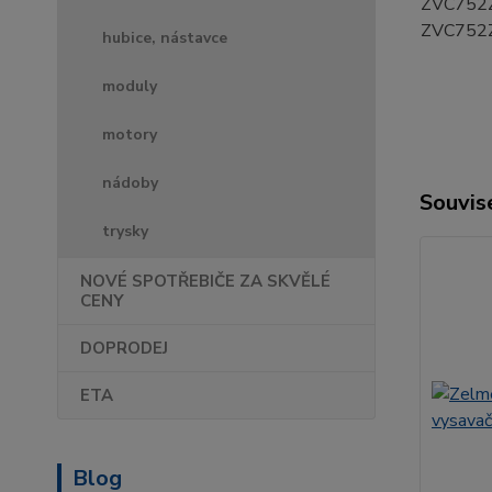
ZVC752Z
ZVC752
hubice, nástavce
moduly
motory
nádoby
Souvise
trysky
NOVÉ SPOTŘEBIČE ZA SKVĚLÉ
CENY
DOPRODEJ
ETA
Blog