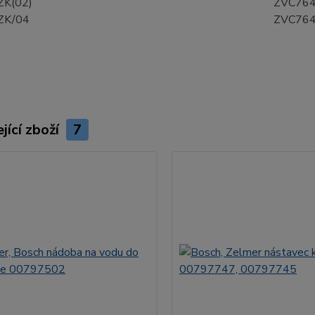
K(02)
ZVC764
ZK/04
ZVC764
jící zboží
7