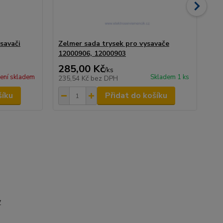
savači
Zelmer sada trysek pro vysavače
Bo
12000906, 12000903
00
285,00 Kč
17
/
ks
ení skladem
Skladem 1 ks
235,54 Kč
bez DPH
14
šíku
Přidat do košíku
y