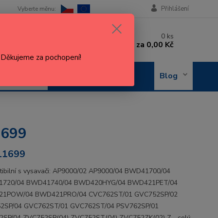
Přihlášení
 si rady? Zavolejte.
0
ks
 602 288 130
za
0,00 Kč
, 8-15 hod.)
. Děkujeme za pochopení!
OBJEDNÁNÍ
Blog
OPRAVY
1699
11699
ibilní s vysavači: AP9000/02 AP9000/04 BWD41700/04
720/04 BWD41740/04 BWD420HYG/04 BWD421PET/04
1POW/04 BWD421PRO/04 CVC762ST/01 GVC752SP/02
2SP/04 GVC762ST/01 GVC762ST/04 PSV762SP/01
2SP/04 ZVC752SP(04) ZVC752ST(04) ZVC752ZK(02) Z...
celý