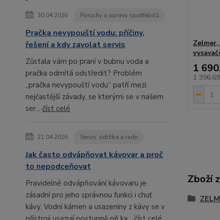
30.04.2026
Poruchy a opravy spotřebičů
Pračka nevypouští vodu: příčiny,
Zelmer,
řešení a kdy zavolat servis
vysavač
Zůstala vám po praní v bubnu voda a
1 690
pračka odmítá odstředit? Problém
1 396,6
„pračka nevypouští vodu“ patří mezi
nejčastější závady, se kterými se v našem
ser...
číst celé
21.04.2026
Servis, údržba a rady
Jak často odvápňovat kávovar a proč
to nepodceňovat
Zboží 
Pravidelné odvápňování kávovaru je
zásadní pro jeho správnou funkci i chuť
ZELM
kávy. Vodní kámen a usazeniny z kávy se v
přístroji usazují postupně při ka...
číst celé