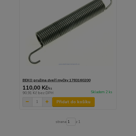
BEKO pružina dveří myčky 1783160200
110,00 Kč
/
ks
Skladem 2 ks
90,91 Kč
bez DPH
Přidat do košíku
strana
z 1