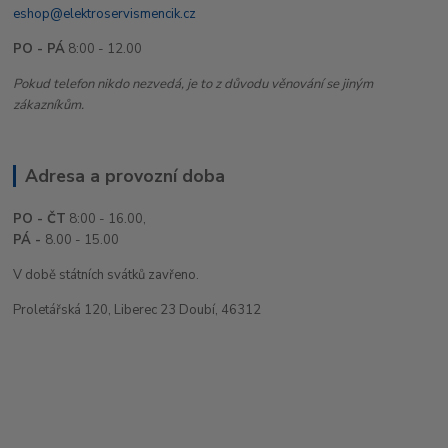
eshop@elektroservismencik.cz
PO - PÁ
8:00 - 12.00
Pokud telefon nikdo nezvedá, je to z důvodu věnování se jiným
zákazníkům.
Adresa a provozní doba
PO - ČT
8:00 - 16.00,
PÁ -
8.00 - 15.00
V době státních svátků zavřeno.
Proletářská 120, Liberec 23 Doubí, 46312