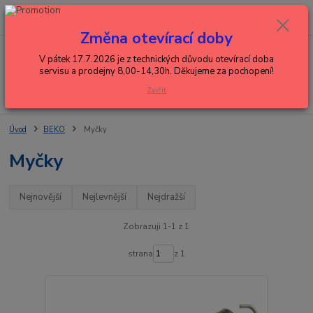
0
ks
+420 602 288 130
CZK
za
0,00 Kč
(Po-Pá, 8-15 hod.)
Změna otevírací doby
Menu
V pátek 17.7.2026 je z technických důvodu otevírací doba
servisu a prodejny 8,00-14,30h. Děkujeme za pochopení!
Zavřít
Hledat
Úvod
BEKO
Myčky
Myčky
Nejnovější
Nejlevnější
Nejdražší
Zobrazuji 1-1 z 1
strana
z 1