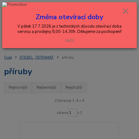
0
ks
+420 602 288 130
CZK
za
0,00 Kč
(Po-Pá, 8-15 hod.)
Změna otevírací doby
Menu
V pátek 17.7.2026 je z technických důvodu otevírací doba
servisu a prodejny 8,00-14,30h. Děkujeme za pochopení!
Zavřít
Hledat
Úvod
STIEBEL, TATRAMAT
příruby
příruby
Nejnovější
Nejlevnější
Nejdražší
Zobrazuji 1-4 z 4
strana
z 1