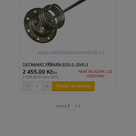
TATRAMAT PŘÍRUBA EOV-1, OVK-1
2 455,00 Kč
NENÍ SKLADEM, LZE
/
ks
OBJEDNAT
2 028,93 Kč
bez DPH
Přidat do košíku
strana
z 1