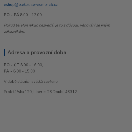
eshop@elektroservismencik.cz
PO - PÁ
8:00 - 12.00
Pokud telefon nikdo nezvedá, je to z důvodu věnování se jiným
zákazníkům.
Adresa a provozní doba
PO - ČT
8:00 - 16.00,
PÁ -
8.00 - 15.00
V době státních svátků zavřeno.
Proletářská 120, Liberec 23 Doubí, 46312