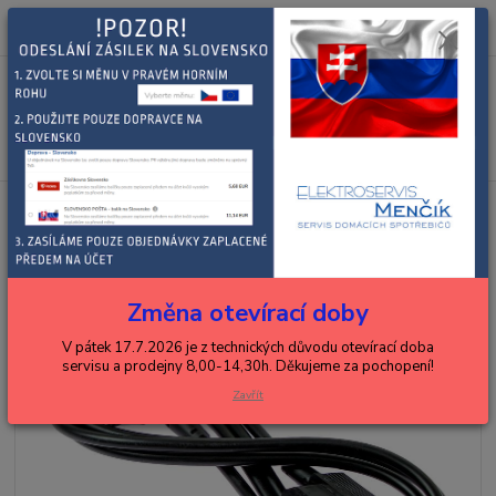
0
ks
+420 602 288 130
CZK
za
0,00 Kč
(Po-Pá, 8-15 hod.)
Menu
Hledat
Úvod
DELONGHI
espressa, kávovary, překapávače
DELONGHI
přívodní kabel
DELONGHI přívodní kabel
Změna otevírací doby
V pátek 17.7.2026 je z technických důvodu otevírací doba
servisu a prodejny 8,00-14,30h. Děkujeme za pochopení!
Zavřít