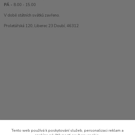
PÁ -
8.00 - 15.00
V době státních svátků zavřeno.
Proletářská 120, Liberec 23 Doubí, 46312
Tento web používá k poskytování služeb, personalizaci reklam a