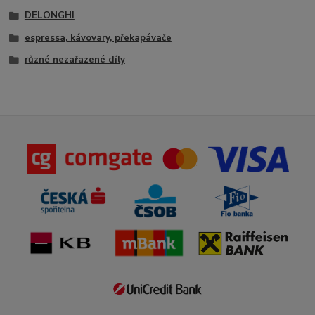
DELONGHI
espressa, kávovary, překapávače
různé nezařazené díly