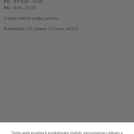
PO - ČT
8:00 - 16.00,
PÁ -
8.00 - 15.00
V době státních svátků zavřeno.
Proletářská 120, Liberec 23 Doubí, 46312
Tento web používá k poskytování služeb, personalizaci reklam a