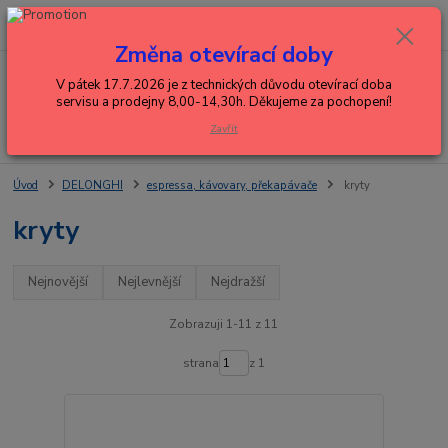
0
ks
+420 602 288 130
CZK
za
0,00 Kč
(Po-Pá, 8-15 hod.)
Změna otevírací doby
Menu
V pátek 17.7.2026 je z technických důvodu otevírací doba
servisu a prodejny 8,00-14,30h. Děkujeme za pochopení!
Zavřít
Hledat
Úvod
DELONGHI
espressa, kávovary, překapávače
kryty
kryty
Nejnovější
Nejlevnější
Nejdražší
Zobrazuji 1-11 z 11
strana
z 1