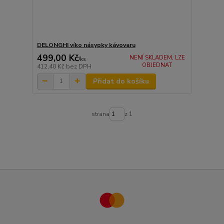
DELONGHI víko násypky kávovaru
499,00 Kč
NENÍ SKLADEM, LZE
/
ks
OBJEDNAT
412,40 Kč
bez DPH
Přidat do košíku
strana
z 1