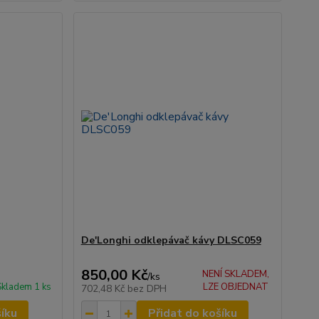
De'Longhi odklepávač kávy DLSC059
850,00 Kč
NENÍ SKLADEM,
/
ks
Skladem 1 ks
LZE OBJEDNAT
702,48 Kč
bez DPH
šíku
Přidat do košíku