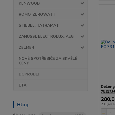
KENWOOD
ROMO, ZEROWATT
STIEBEL, TATRAMAT
ZANUSSI, ELECTROLUX, AEG
ZELMER
NOVÉ SPOTŘEBIČE ZA SKVĚLÉ
CENY
DOPRODEJ
ETA
DeLongh
731328
280,0
Blog
231,40 