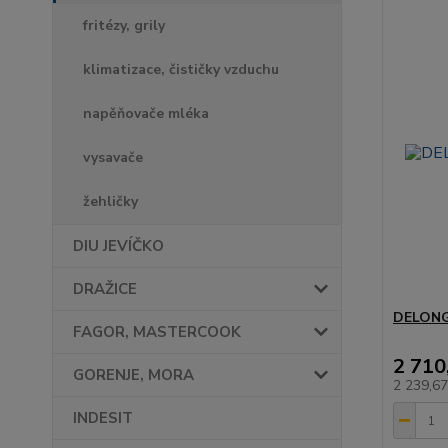
fritézy, grily
klimatizace, čističky vzduchu
napěňovače mléka
vysavače
žehličky
DIU JEVÍČKO
DRAŽICE
DELONG
FAGOR, MASTERCOOK
2 710
GORENJE, MORA
2 239,6
INDESIT