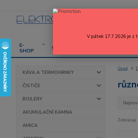
V pátek 17.7.2026 je z 
E-
CENÍK
PROD
SERVIS
SHOP
SERVISU
SPOT
Úvod
KÁVA A TERMOHRNKY
různ
ČISTIČE
BOJLERY
Nejnově
AKUMULAČNÍ KAMNA
Zobrazuji 
AMICA