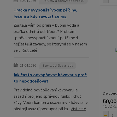
30.04.2026
Poruchy a opravy spotřebičů
Pračka nevypouští vodu: příčiny,
řešení a kdy zavolat servis
Zůstala vám po praní v bubnu voda a
pračka odmítá odstředit? Problém
„pračka nevypouští vodu“ patří mezi
nejčastější závady, se kterými se v našem
ser...
číst celé
21.04.2026
Servis, údržba a rady
Jak často odvápňovat kávovar a proč
to nepodceňovat
Pravidelné odvápňování kávovaru je
De'Long
zásadní pro jeho správnou funkci i chuť
50,00
kávy. Vodní kámen a usazeniny z kávy se v
41,32 K
přístroji usazují postupně při ka...
číst celé