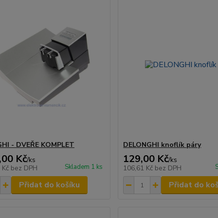
HI - DVEŘE KOMPLET
DELONGHI knoflík páry
,00 Kč
129,00 Kč
/
ks
/
ks
Skladem 1 ks
0 Kč
bez DPH
106,61 Kč
bez DPH
Přidat do košíku
Přidat do ko