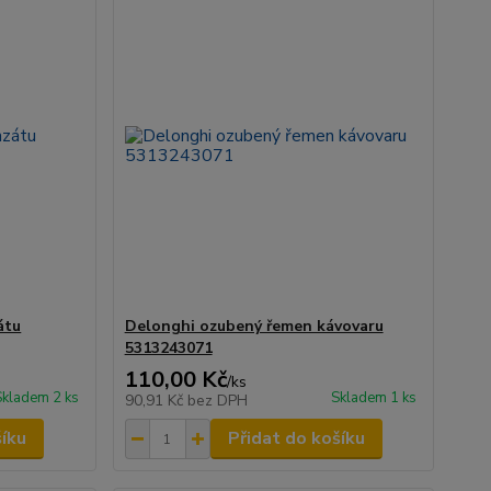
átu
Delonghi ozubený řemen kávovaru
5313243071
110,00 Kč
/
ks
Skladem 2 ks
Skladem 1 ks
90,91 Kč
bez DPH
šíku
Přidat do košíku