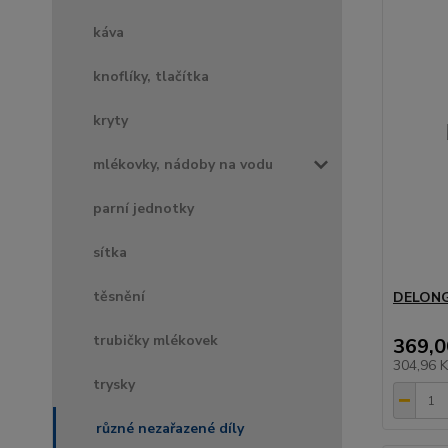
káva
knoflíky, tlačítka
kryty
mlékovky, nádoby na vodu
parní jednotky
sítka
těsnění
DELONG
trubičky mlékovek
369,0
304,96 
trysky
různé nezařazené díly