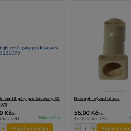
i ventil páry pro kávovary EC
Delonghi vývod tělesa
6079
0 Kč
55,00 Kč
/
ks
/
ks
Skladem 1 ks
Kč
bez DPH
45,45 Kč
bez DPH
Přidat do košíku
Přidat do ko