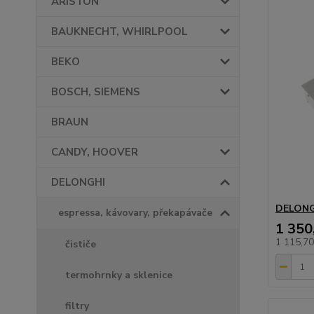
ARISTON
BAUKNECHT, WHIRLPOOL
BEKO
BOSCH, SIEMENS
BRAUN
CANDY, HOOVER
DELONGHI
DELONG
espressa, kávovary, překapávače
1 350
1 115,7
čističe
termohrnky a sklenice
filtry