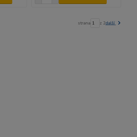
strana
z 2
další