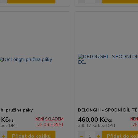
hi pružina páky
DELONGHI - SPODNÍ DÍL TĚ
 Kč
460,00 Kč
NENÍ SKLADEM,
NEN
/
ks
/
ks
LZE OBJEDNAT
LZE
č
bez DPH
380,17 Kč
bez DPH
Přidat do košíku
Přidat do ko