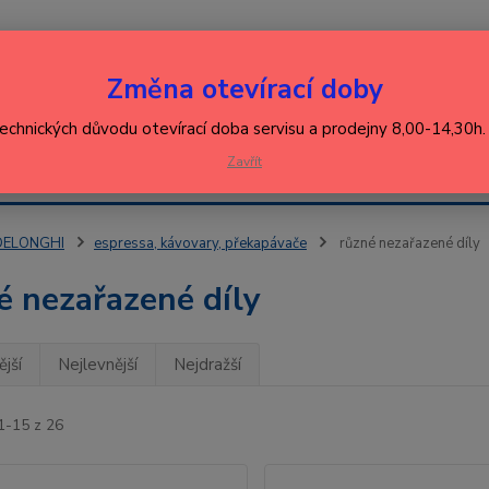
Nevíte
Změna otevírací doby
Hledat
+420
(Po-Pá
technických důvodu otevírací doba servisu a prodejny 8,00-14,30h
EJ
Zavřít
KONTAKT
ŘEBIČŮ
DELONGHI
espressa, kávovary, překapávače
různé nezařazené díly
é nezařazené díly
jší
Nejlevnější
Nejdražší
1-15 z 26