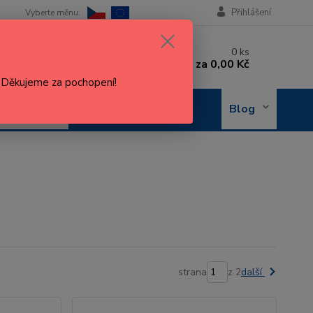
Přihlášení
 si rady? Zavolejte.
0
ks
 602 288 130
za
0,00 Kč
, 8-15 hod.)
. Děkujeme za pochopení!
OBJEDNÁNÍ
Blog
OPRAVY
strana
z 2
další