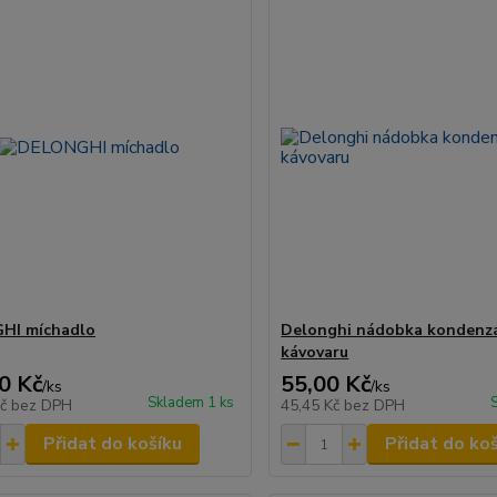
HI míchadlo
Delonghi nádobka kondenz
kávovaru
0 Kč
55,00 Kč
/
ks
/
ks
Skladem 1 ks
Kč
bez DPH
45,45 Kč
bez DPH
Přidat do košíku
Přidat do ko