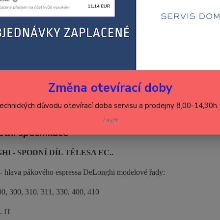
Dos
46
380
Číslo p
Změna otevírací doby
Hlídat 
technických důvodu otevírací doba servisu a prodejny 8,00-14,30h
Zavřít
tní specifikace
I - SPODNÍ DÍL TĚLESA EC..
l - hlava pákového espressa DeLonghi modelové řady:
0, 300, 310, 311, 330, 400, 410
 IT