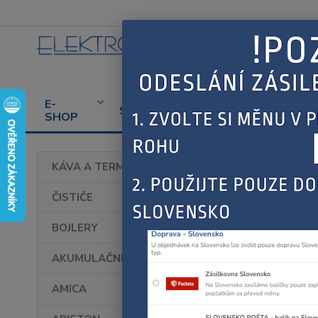
E-
CENÍK
PROD
SERVIS
SHOP
SERVISU
SPOT
Úvod
KÁVA A TERMOHRNKY
DELO
ČISTIČE
BOJLERY
AKUMULAČNÍ KAMNA
AMICA