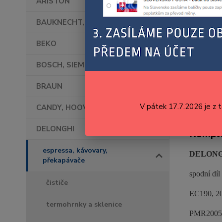
ARISTON
BAUKNECHT, WHIRLPOOL
BEKO
BOSCH, SIEMENS
BRAUN
V pátek 17.7.2026 je z 
CANDY, HOOVER
DELONGHI
Komple
espressa, kávovary,
DELONGH
překapávače
spodní dí
čističe
EC190, 20
termohrnky a sklenice
PMR2005.