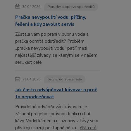
30.04.2026
Poruchy a opravy spotřebičů
Pračka nevypouští vodu: příčiny,
řešení a kdy zavolat servis
Zůstala vám po praní v bubnu voda a
pračka odmítá odstředit? Problém
„pračka nevypouští vodu“ patří mezi
nejčastější závady, se kterými se v našem
ser...
číst celé
21.04.2026
Servis, údržba a rady
Jak často odvápňovat kávovar a proč
to nepodceňovat
Pravidelné odvápňování kávovaru je
zásadní pro jeho správnou funkci i chuť
kávy. Vodní kámen a usazeniny z kávy se v
přístroji usazují postupně při ka...
číst celé