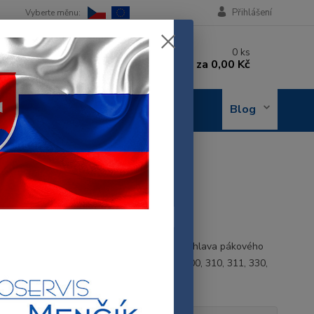
Přihlášení
 si rady? Zavolejte.
0
ks
 602 288 130
za
0,00 Kč
, 8-15 hod.)
OBJEDNÁNÍ
Blog
OPRAVY
L TĚLESA EC..
..
3286109
HI - SPODNÍ DÍL TĚLESA EC.. spodní díl - hlava pákového
sa DeLonghi modelové řady: EC190, 200, 300, 310, 311, 330,
410 PMR2005. IT
celý popis