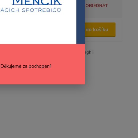
tupnost
NENÍ SKLADEM, LZE OBJEDNAT
0,00 Kč
/
ks
Přidat do košíku
,17 Kč
bez DPH
roduktu:
7313286109
Výrobce:
DeLonghi
cenu / dostupnost
. Děkujeme za pochopení!