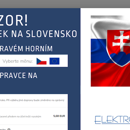
Nevíte
Hledat
+420
(Po-Pá
EJ
KONTAKT
ŘEBIČŮ
DELONGHI
espressa, kávovary, překapávače
DELONGHI - SPODNÍ DÍ
NGHI - SPODNÍ DÍL TĚLESA EC
731
DELONG
espres
400, 