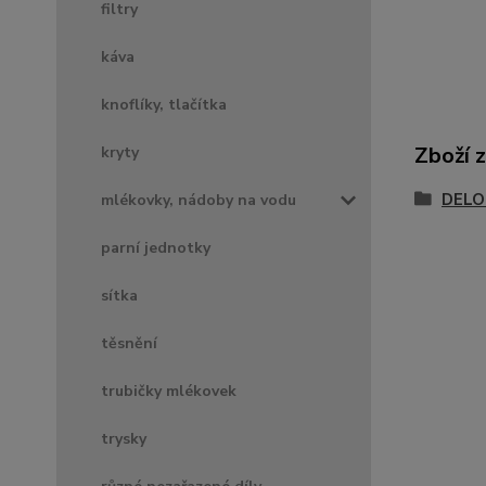
filtry
káva
knoflíky, tlačítka
Zboží 
kryty
DELO
mlékovky, nádoby na vodu
parní jednotky
sítka
těsnění
trubičky mlékovek
trysky