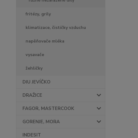
různé nezařazené díly
fritézy, grily
klimatizace, čističky vzduchu
napěňovače mléka
vysavače
žehličky
DIU JEVÍČKO
DRAŽICE
FAGOR, MASTERCOOK
GORENJE, MORA
INDESIT