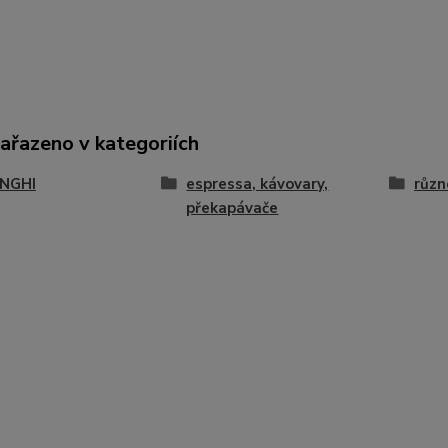
zařazeno v kategoriích
NGHI
espressa, kávovary,
různ
překapávače