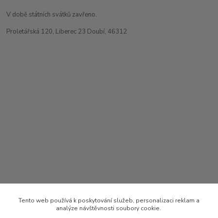
V době státních svátků zavřeno.
Proletářská 120, Liberec 23 Doubí, 46312
Tento web používá k poskytování služeb, personalizaci reklam a
analýze návštěvnosti soubory cookie.