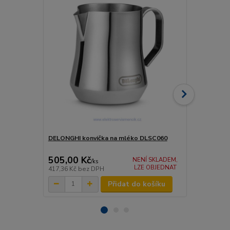
DELONGHI konvička na mléko DLSC060
DELONGHI k
DLSC055
505,00 Kč
290,00 K
NENÍ SKLADEM,
/
ks
LZE OBJEDNAT
417,36 Kč
bez DPH
239,67 Kč
be
Přidat do košíku