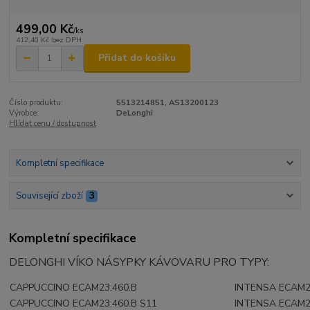
499,00 Kč
/
ks
412,40 Kč
bez DPH
Přidat do košíku
Číslo produktu:
5513214851, AS13200123
Výrobce:
DeLonghi
Hlídat cenu / dostupnost
Kompletní specifikace
Související zboží
3
Kompletní specifikace
DELONGHI VÍKO NÁSYPKY KÁVOVARU PRO TYPY:
CAPPUCCINO ECAM23.460.B
INTENSA ECAM23
CAPPUCCINO ECAM23.460.B S11
INTENSA ECAM2