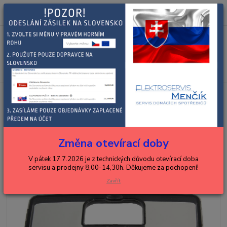
0
ks
+420 602 288 130
CZK
za
0,00 Kč
(Po-Pá, 8-15 hod.)
Menu
Hledat
Úvod
DELONGHI
espressa, kávovary, překapávače
DELONGHI víko
násypky kávovaru
DELONGHI víko násypky
kávovaru
Změna otevírací doby
V pátek 17.7.2026 je z technických důvodu otevírací doba
servisu a prodejny 8,00-14,30h. Děkujeme za pochopení!
Zavřít