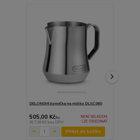
DELONGHI konvička na mléko DLSC060
DELONGHI k
GLOBETROT
505,00 Kč
290,00 K
NENÍ SKLADEM,
/
ks
LZE OBJEDNAT
417,36 Kč
bez DPH
239,67 Kč
be
Přidat do košíku