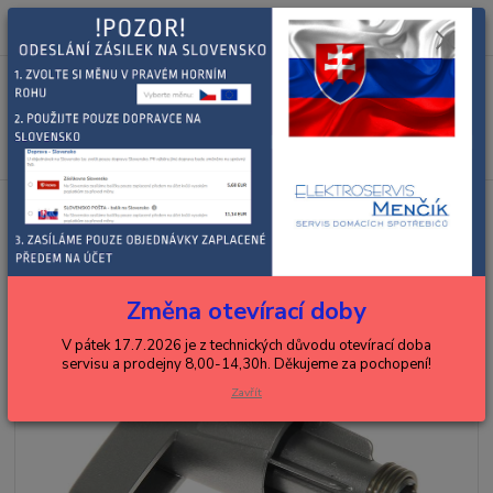
0
ks
+420 602 288 130
CZK
za
0,00 Kč
(Po-Pá, 8-15 hod.)
Menu
Hledat
Úvod
DELONGHI
espressa, kávovary, překapávače
DELONGHI
knoflík páry stříbrný
DELONGHI knoflík páry stříbrný
Změna otevírací doby
V pátek 17.7.2026 je z technických důvodu otevírací doba
servisu a prodejny 8,00-14,30h. Děkujeme za pochopení!
Zavřít