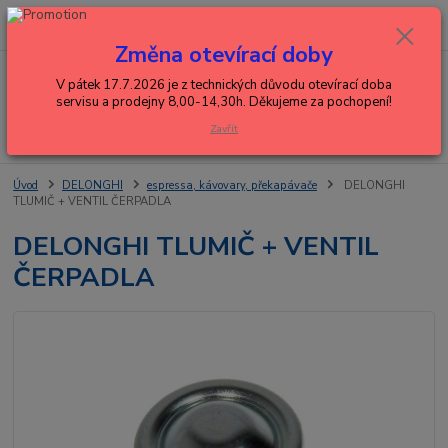
0
ks
+420 602 288 130
CZK
za
0,00 Kč
(Po-Pá, 8-15 hod.)
Změna otevírací doby
Menu
V pátek 17.7.2026 je z technických důvodu otevírací doba
servisu a prodejny 8,00-14,30h. Děkujeme za pochopení!
Zavřít
Hledat
Úvod
DELONGHI
espressa, kávovary, překapávače
DELONGHI
TLUMIČ + VENTIL ČERPADLA
DELONGHI TLUMIČ + VENTIL
ČERPADLA