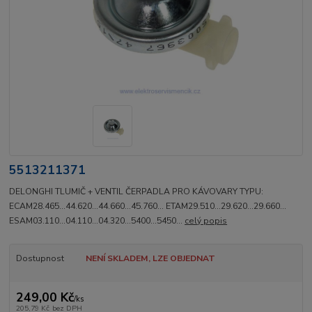
5513211371
DELONGHI TLUMIČ + VENTIL ČERPADLA PRO KÁVOVARY TYPU:
ECAM28.465...44.620...44.660...45.760... ETAM29.510...29.620...29.660...
ESAM03.110...04.110...04.320...5400...5450...
celý popis
Dostupnost
NENÍ SKLADEM, LZE OBJEDNAT
249,00 Kč
/
ks
205,79 Kč
bez DPH