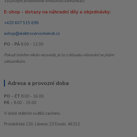
Využívejte přednostně emailovou komunikaci.
E-shop - dotazy na náhradní díly a objednávky:
+420 607 515 698
eshop@elektroservismencik.cz
PO - PÁ
8:00 - 12.00
Pokud telefon nikdo nezvedá, je to z důvodu věnování se jiným
zákazníkům.
Adresa a provozní doba
PO - ČT
8:00 - 16.00,
PÁ -
8.00 - 15.00
V době státních svátků zavřeno.
Proletářská 120, Liberec 23 Doubí, 46312