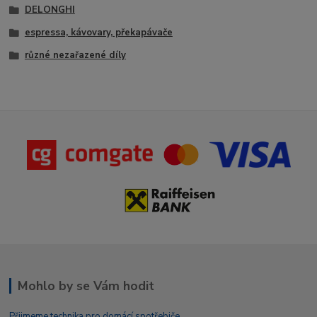
DELONGHI
espressa, kávovary, překapávače
různé nezařazené díly
Mohlo by se Vám hodit
Přijmeme technika pro domácí spotřebiče