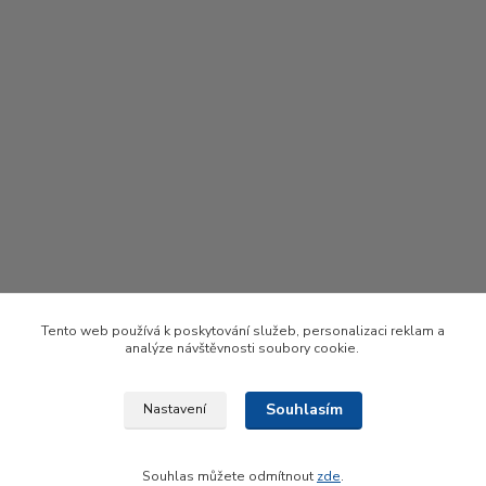
Tento web používá k poskytování služeb, personalizaci reklam a
analýze návštěvnosti soubory cookie.
Souhlasím
Nastavení
Upravit sběr cookies.
Souhlas můžete odmítnout
zde
.