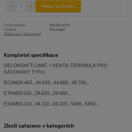
Přidat do košíku
Číslo produktu:
5513211371
Výrobce:
DeLonghi
Hlídat cenu / dostupnost
Kompletní specifikace
DELONGHI TLUMIČ + VENTIL ČERPADLA PRO
KÁVOVARY TYPU:
ECAM28.465...44.620...44.660...45.760...
ETAM29.510...29.620...29.660...
ESAM03.110...04.110...04.320...5400...5450...
Zboží zařazeno v kategoriích