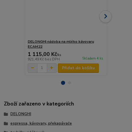
DELONGHI nádoba na mléko kávovaru
DELONGHI k
ECAM22
DLSC055
1 115,00 Kč
290,00 K
/
ks
Skladem 4 ks
921,49 Kč
bez DPH
239,67 Kč
be
Přidat do košíku
Zboží zařazeno v kategoriích
DELONGHI
espressa, kávovary, překapávače