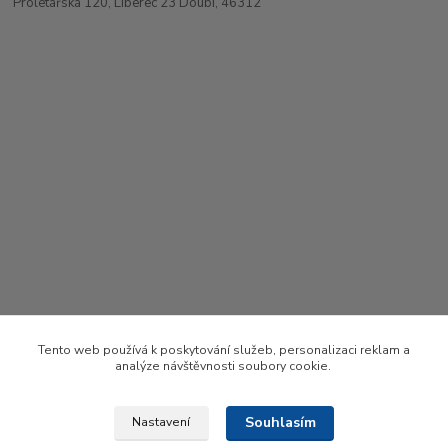
Proletářská 120, Liberec 23 Doubí, 46312
Tento web používá k poskytování služeb, personalizaci reklam a
analýze návštěvnosti soubory cookie.
Souhlasím
Nastavení
Upravit sběr cookies.