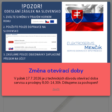
0
ks
+420 602 288 130
CZK
za
0,00 Kč
(Po-Pá, 8-15 hod.)
Menu
Hledat
Úvod
DELONGHI
espressa, kávovary, překapávače
trubičky mlékovek
DELONGHI trubička k mlékovce
DELONGHI trubička k mlékovce
Změna otevírací doby
V pátek 17.7.2026 je z technických důvodu otevírací doba
servisu a prodejny 8,00-14,30h. Děkujeme za pochopení!
Zavřít