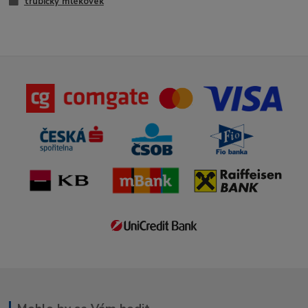
trubičky mlékovek