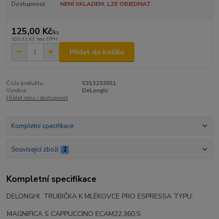
Dostupnost
NENÍ SKLADEM, LZE OBJEDNAT
125,00 Kč
/
ks
103,31 Kč
bez DPH
Přidat do košíku
Číslo produktu:
5313233551
Výrobce:
DeLonghi
Hlídat cenu / dostupnost
Kompletní specifikace
Související zboží
2
Kompletní specifikace
DELONGHI TRUBIČKA K MLÉKOVCE PRO ESPRESSA TYPU:
MAGNIFICA S CAPPUCCINO ECAM22.360.S