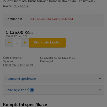
2x latte machiato. Ručně foukané borosilikátové sklo. Lze umývat v
myčce.
celý popis
Dostupnost
NENÍ SKLADEM, LZE OBJEDNAT
1 135,00 Kč
/
ks
938,02 Kč
bez DPH
Přidat do košíku
Číslo produktu:
5513296671, 5513284451
Výrobce:
DeLonghi
Hlídat cenu / dostupnost
Kompletní specifikace
Související zboží
9
Kompletní specifikace