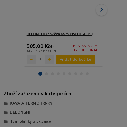
DELONGHI konvička na mléko DLSC060
DELONGHI k
GLOBETROT
505,00 Kč
290,00 K
NENÍ SKLADEM,
/
ks
LZE OBJEDNAT
417,36 Kč
bez DPH
239,67 Kč
be
Přidat do košíku
Zboží zařazeno v kategoriích
KÁVA A TERMOHRNKY
DELONGHI
Termohrnky a sklenice