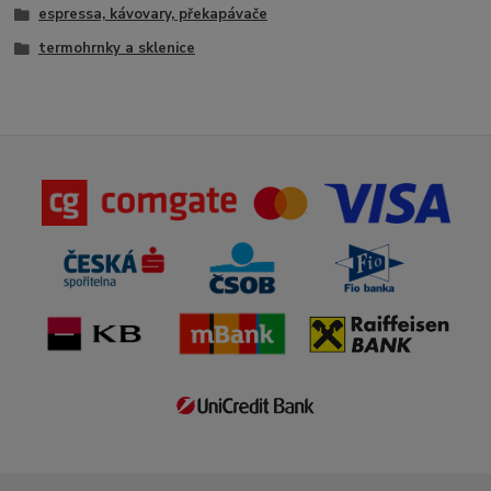
espressa, kávovary, překapávače
termohrnky a sklenice