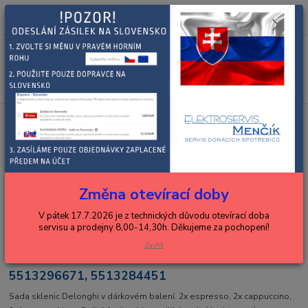
0
ks
+420 602 288 130
CZK
za
0,00 Kč
(Po-Pá, 8-15 hod.)
Menu
Hledat
Úvod
DELONGHI
espressa, kávovary, překapávače
DELONGHI set
sklenic DLSC302
DELONGHI set sklenic DLSC302
Změna otevírací doby
V pátek 17.7.2026 je z technických důvodu otevírací doba
servisu a prodejny 8,00-14,30h. Děkujeme za pochopení!
Zavřít
5513296671, 5513284451
Sada sklenic Delonghi v dárkovém balení. 2x espresso, 2x cappuccino,