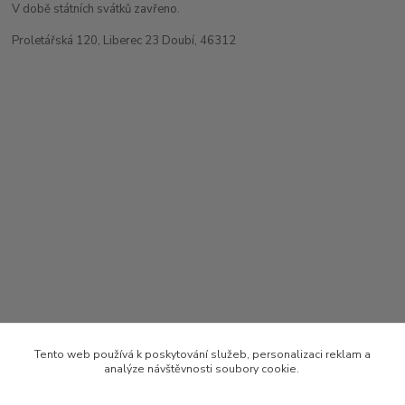
V době státních svátků zavřeno.
Proletářská 120, Liberec 23 Doubí, 46312
Tento web používá k poskytování služeb, personalizaci reklam a
analýze návštěvnosti soubory cookie.