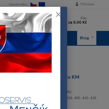
Přihlášení
 si rady? Zavolejte.
0
ks
 602 288 130
za
0,00 Kč
, 8-15 hod.)
OBJEDNÁNÍ
Blog
OPRAVY
104
 KM KW650104
WOOD převodové kolo robotu KM
50104
OOD KOLO PŘEVODOVÉ PRO ROBOTY TYPU:
.201...210...220...230...250...290...300...315...316...400...410...416
.500... 600...615...616...800...810...816...840...