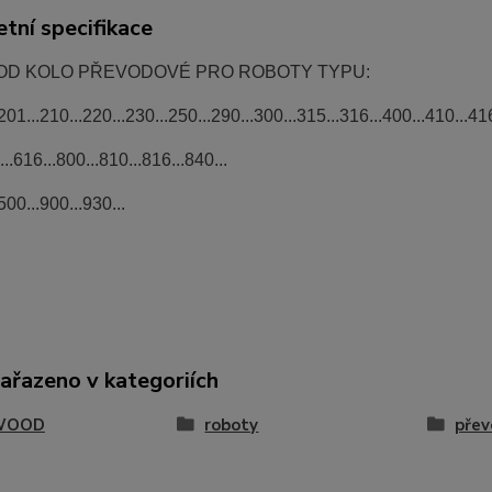
tní specifikace
D KOLO PŘEVODOVÉ PRO ROBOTY TYPU:
01...210...220...230...250...290...300...315...316...400...410...416
..616...800...810...816...840...
00...900...930...
zařazeno v kategoriích
WOOD
roboty
přev