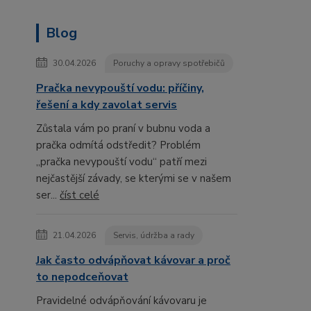
Blog
30.04.2026
Poruchy a opravy spotřebičů
Pračka nevypouští vodu: příčiny,
řešení a kdy zavolat servis
Zůstala vám po praní v bubnu voda a
pračka odmítá odstředit? Problém
„pračka nevypouští vodu“ patří mezi
nejčastější závady, se kterými se v našem
ser...
číst celé
21.04.2026
Servis, údržba a rady
Jak často odvápňovat kávovar a proč
to nepodceňovat
Pravidelné odvápňování kávovaru je