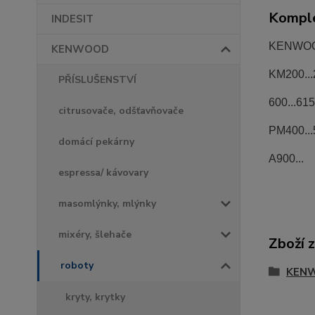
Komple
INDESIT
KENWOO
KENWOOD
KM200...2
PŘÍSLUŠENSTVÍ
600...615.
citrusovače, odšťavňovače
PM400...5
domácí pekárny
A900...
espressa/ kávovary
masomlýnky, mlýnky
mixéry, šlehače
Zboží 
roboty
KEN
kryty, krytky