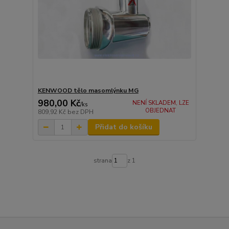
KENWOOD tělo masomlýnku MG
980,00 Kč
NENÍ SKLADEM, LZE
/
ks
OBJEDNAT
809,92 Kč
bez DPH
Přidat do košíku
strana
z 1