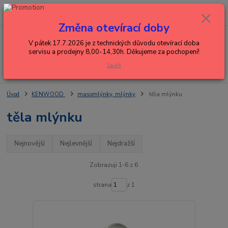
0
ks
+420 602 288 130
CZK
za
0,00 Kč
(Po-Pá, 8-15 hod.)
Změna otevírací doby
Menu
V pátek 17.7.2026 je z technických důvodu otevírací doba
servisu a prodejny 8,00-14,30h. Děkujeme za pochopení!
Zavřít
Hledat
Úvod
KENWOOD
masomlýnky, mlýnky
těla mlýnku
těla mlýnku
Nejnovější
Nejlevnější
Nejdražší
Zobrazuji 1-6 z 6
strana
z 1