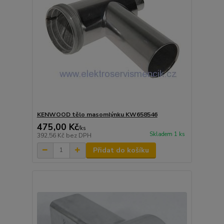
KENWOOD tělo masomlýnku KW658546
475,00 Kč
/
ks
Skladem 1 ks
392,56 Kč
bez DPH
Přidat do košíku