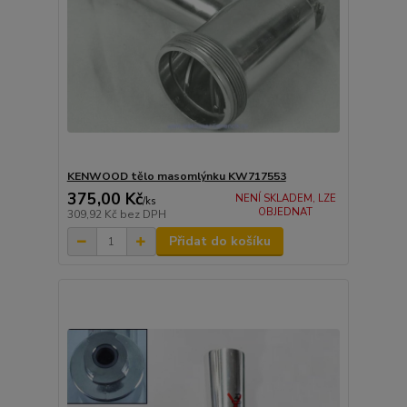
KENWOOD tělo masomlýnku KW717553
375,00 Kč
NENÍ SKLADEM, LZE
/
ks
OBJEDNAT
309,92 Kč
bez DPH
Přidat do košíku