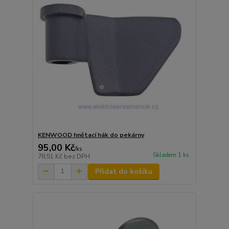
KENWOOD hnětací hák do pekárny
95,00 Kč
/
ks
Skladem 1 ks
78,51 Kč
bez DPH
Přidat do košíku