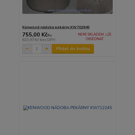
Kenwood nádoba pekárny KW702945
755,00 Kč
NENÍ SKLADEM, LZE
/
ks
OBJEDNAT
623,97 Kč
bez DPH
Přidat do košíku