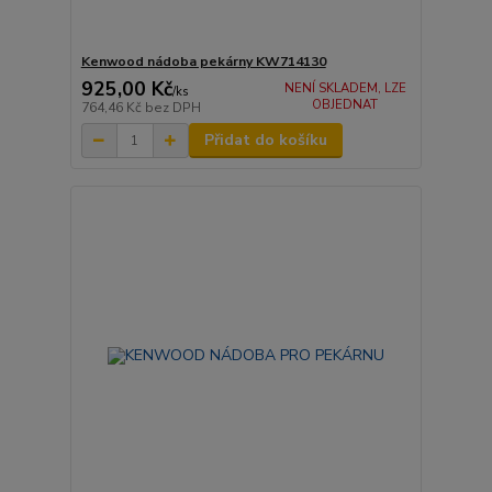
Kenwood nádoba pekárny KW714130
925,00 Kč
NENÍ SKLADEM, LZE
/
ks
OBJEDNAT
764,46 Kč
bez DPH
Přidat do košíku