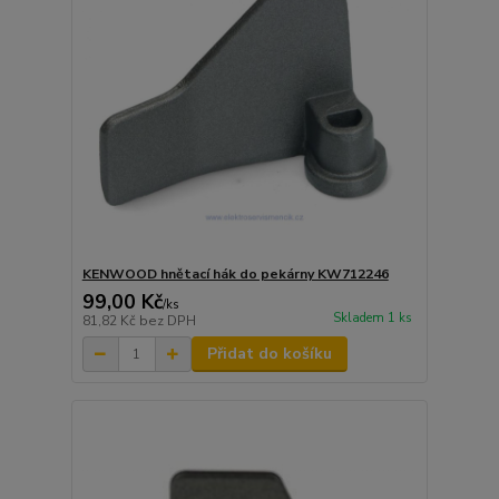
KENWOOD hnětací hák do pekárny KW712246
99,00 Kč
/
ks
Skladem 1 ks
81,82 Kč
bez DPH
Přidat do košíku