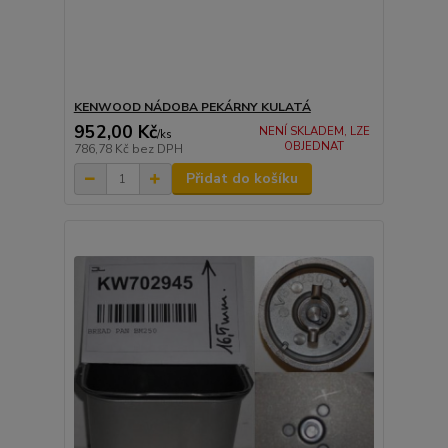
KENWOOD NÁDOBA PEKÁRNY KULATÁ
952,00 Kč
NENÍ SKLADEM, LZE
/
ks
OBJEDNAT
786,78 Kč
bez DPH
Přidat do košíku