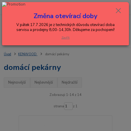
0
ks
+420 602 288 130
CZK
za
0,00 Kč
(Po-Pá, 8-15 hod.)
Změna otevírací doby
Menu
V pátek 17.7.2026 je z technických důvodu otevírací doba
servisu a prodejny 8,00-14,30h. Děkujeme za pochopení!
Zavřít
Hledat
Úvod
KENWOOD
domácí pekárny
domácí pekárny
Nejnovější
Nejlevnější
Nejdražší
Zobrazuji 1-14 z 14
strana
z 1