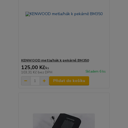
KENWOOD metla/hák k pekárně BM350
125,00 Kč
/
ks
Skladem 6 ks
103,31 Kč
bez DPH
Přidat do košíku