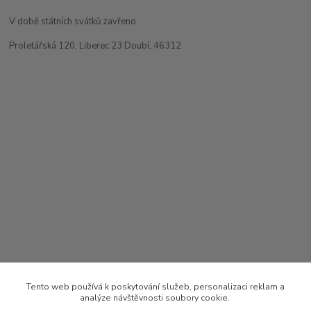
V době státních svátků zavřeno.
Proletářská 120, Liberec 23 Doubí, 46312
Tento web používá k poskytování služeb, personalizaci reklam a
analýze návštěvnosti soubory cookie.