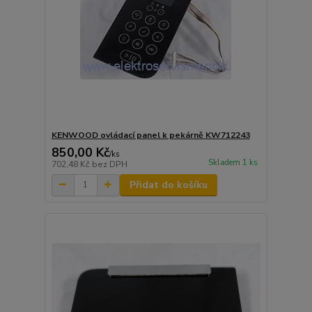
KENWOOD ovládací panel k pekárně KW712243
850,00 Kč
/
ks
Skladem 1 ks
702,48 Kč
bez DPH
Přidat do košíku