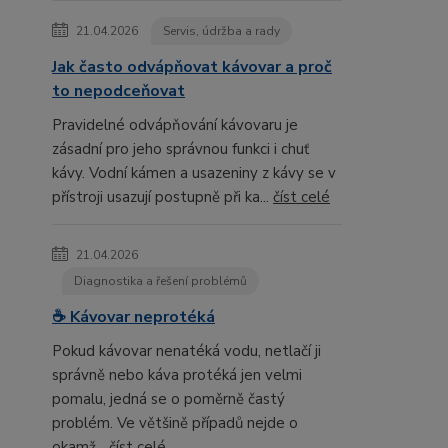
21.04.2026
Servis, údržba a rady
Jak často odvápňovat kávovar a proč
to nepodceňovat
Pravidelné odvápňování kávovaru je
zásadní pro jeho správnou funkci i chuť
kávy. Vodní kámen a usazeniny z kávy se v
přístroji usazují postupně při ka...
číst celé
21.04.2026
Diagnostika a řešení problémů
☕ Kávovar neprotéká
Pokud kávovar nenatéká vodu, netlačí ji
správně nebo káva protéká jen velmi
pomalu, jedná se o poměrně častý
problém. Ve většině případů nejde o
okamž...
číst celé