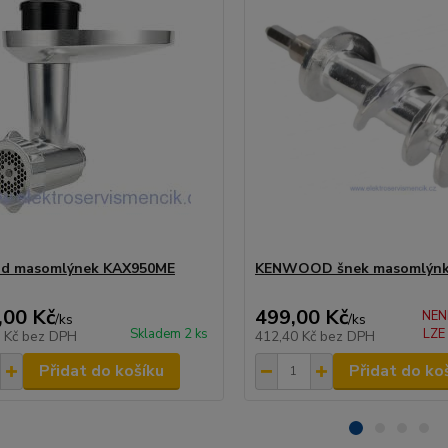
d masomlýnek KAX950ME
KENWOOD šnek masomlýn
,00 Kč
499,00 Kč
NEN
/
ks
/
ks
Skladem 2 ks
LZE
1 Kč
bez DPH
412,40 Kč
bez DPH
Přidat do košíku
Přidat do ko