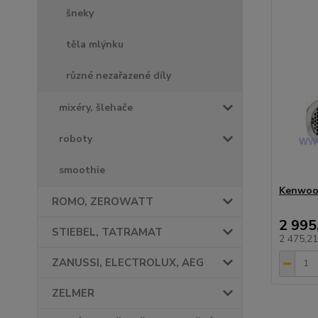
šneky
těla mlýnku
různé nezařazené díly
mixéry, šlehače
roboty
smoothie
Kenwoo
ROMO, ZEROWATT
2 995
STIEBEL, TATRAMAT
2 475,2
ZANUSSI, ELECTROLUX, AEG
ZELMER