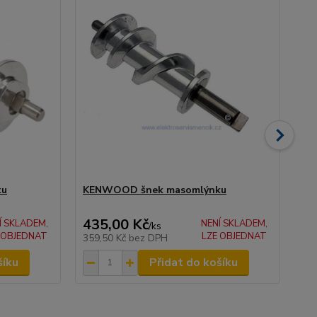
ku
KENWOOD šnek masomlýnku
KE
KW
435,00 Kč
47
Í SKLADEM,
NENÍ SKLADEM,
/
ks
 OBJEDNAT
LZE OBJEDNAT
359,50 Kč
bez DPH
39
šíku
Přidat do košíku