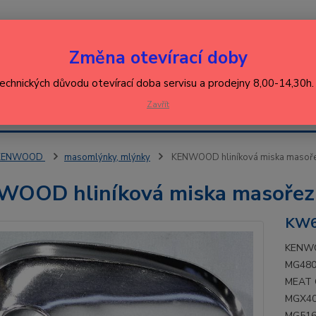
Nevíte
Změna otevírací doby
Hledat
+420
(Po-Pá
technických důvodu otevírací doba servisu a prodejny 8,00-14,30h
EJ
Zavřít
KONTAKT
ŘEBIČŮ
KENWOOD
masomlýnky, mlýnky
KENWOOD hliníková miska masoř
OOD hliníková miska masořez
KW6
KENWO
MG480
MEAT 
MGX40
MG516