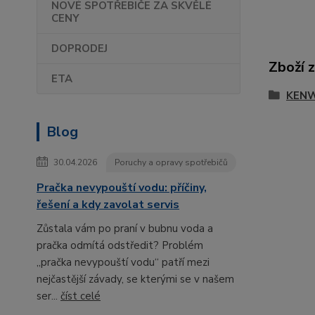
NOVÉ SPOTŘEBIČE ZA SKVĚLÉ
CENY
DOPRODEJ
Zboží 
ETA
KEN
Blog
30.04.2026
Poruchy a opravy spotřebičů
Pračka nevypouští vodu: příčiny,
řešení a kdy zavolat servis
Zůstala vám po praní v bubnu voda a
pračka odmítá odstředit? Problém
„pračka nevypouští vodu“ patří mezi
nejčastější závady, se kterými se v našem
ser...
číst celé