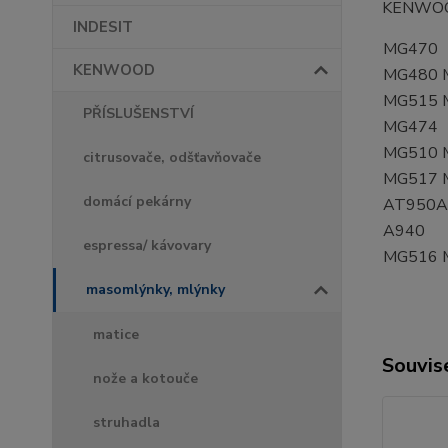
KENWOO
INDESIT
MG470
KENWOOD
MG480 
MG515 
PŘÍSLUŠENSTVÍ
MG474
MG510 
citrusovače, odšťavňovače
MG517 M
domácí pekárny
AT950A
A940
espressa/ kávovary
MG516 
masomlýnky, mlýnky
matice
Souvise
nože a kotouče
struhadla