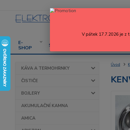
V pátek 17.7.2026 je z 
E-
CENÍK
PROD
SERVIS
SHOP
SERVISU
SPOT
Úvod
KÁVA A TERMOHRNKY
KENW
ČISTIČE
BOJLERY
AKUMULAČNÍ KAMNA
AMICA