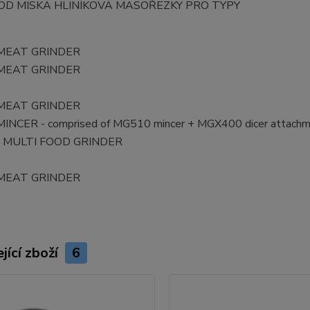
D MISKA HLINÍKOVÁ MASOŘEZKY PRO TYPY
MEAT GRINDER
MEAT GRINDER
MEAT GRINDER
INCER - comprised of MG510 mincer + MGX400 dicer attach
 MULTI FOOD GRINDER
MEAT GRINDER
jící zboží
6