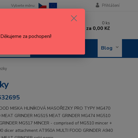
Přihlášení
 si rady? Zavolejte.
0
ks
 602 288 130
za
0,00 Kč
, 8-15 hod.)
. Děkujeme za pochopení!
OBJEDNÁNÍ
Blog
OPRAVY
ezky
ky
32695
OD MISKA HLINÍKOVÁ MASOŘEZKY PRO TYPY MG470
 MEAT GRINDER MG515 MEAT GRINDER MG474 MG510
GRINDER MG517 MINCER - comprised of MG510 mincer +
0 dicer attachment AT950A MULTI FOOD GRINDER A940
 MEAT GRINDER
celý popis