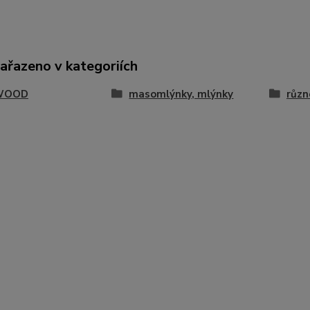
zařazeno v kategoriích
WOOD
masomlýnky, mlýnky
různ