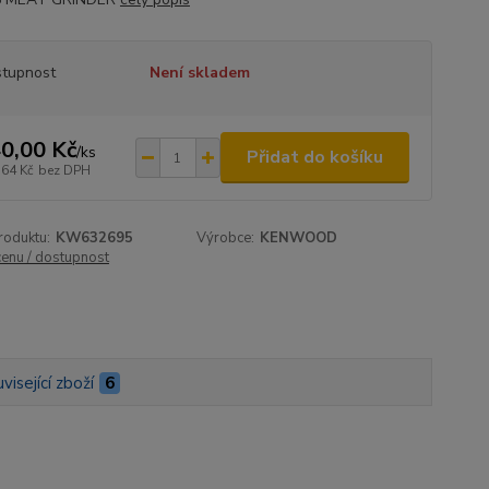
tupnost
Není skladem
0,00 Kč
/
ks
Přidat do košíku
,64 Kč
bez DPH
roduktu:
KW632695
Výrobce:
KENWOOD
cenu / dostupnost
visející zboží
6