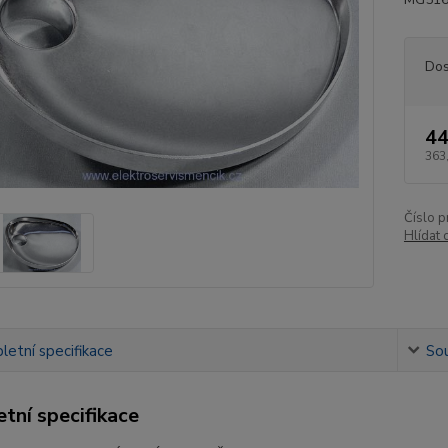
Dos
44
363
Číslo p
Hlídat 
etní specifikace
Sou
tní specifikace