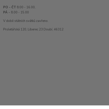
PO - ČT
8:00 - 16.00,
PÁ -
8.00 - 15.00
V době státních svátků zavřeno.
Proletářská 120, Liberec 23 Doubí, 46312