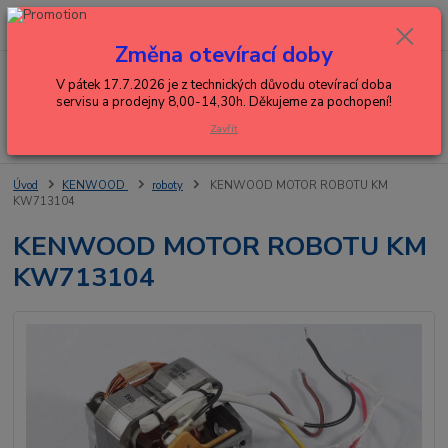
0
ks
+420 602 288 130
CZK
za
0,00 Kč
(Po-Pá, 8-15 hod.)
Změna otevírací doby
Menu
V pátek 17.7.2026 je z technických důvodu otevírací doba
servisu a prodejny 8,00-14,30h. Děkujeme za pochopení!
Zavřít
Hledat
Úvod
KENWOOD
roboty
KENWOOD MOTOR ROBOTU KM
KW713104
KENWOOD MOTOR ROBOTU KM
KW713104