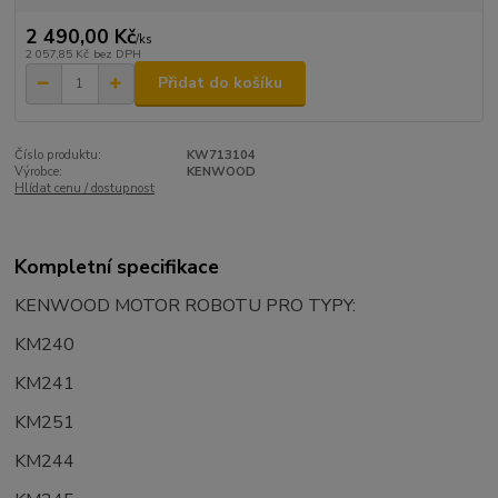
2 490,00 Kč
/
ks
2 057,85 Kč
bez DPH
Přidat do košíku
Číslo produktu:
KW713104
Výrobce:
KENWOOD
Hlídat cenu / dostupnost
Kompletní specifikace
KENWOOD MOTOR ROBOTU PRO TYPY:
KM240
KM241
KM251
KM244