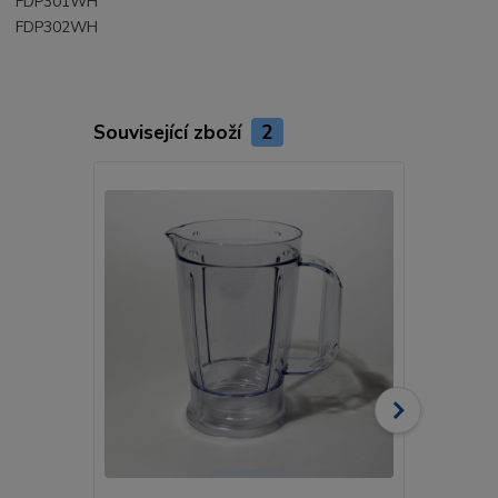
FDP301WH
FDP302WH
Související zboží
2