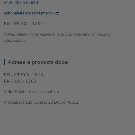
+420 607 515 698
eshop@elektroservismencik.cz
PO - PÁ
8:00 - 12.00
Pokud telefon nikdo nezvedá, je to z důvodu věnování se jiným
zákazníkům.
Adresa a provozní doba
PO - ČT
8:00 - 16.00,
PÁ -
8.00 - 15.00
V době státních svátků zavřeno.
Proletářská 120, Liberec 23 Doubí, 46312