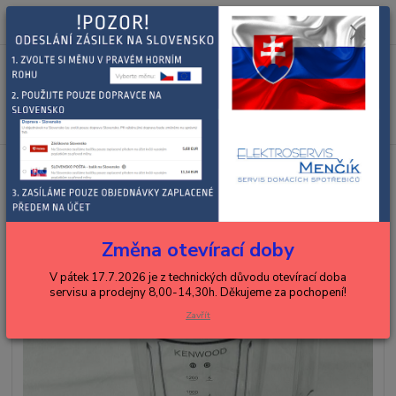
0
ks
+420 602 288 130
CZK
za
0,00 Kč
(Po-Pá, 8-15 hod.)
Menu
Hledat
Úvod
KENWOOD
roboty
KENWOOD nádoba mixéru
KENWOOD nádoba mixéru
Změna otevírací doby
V pátek 17.7.2026 je z technických důvodu otevírací doba
servisu a prodejny 8,00-14,30h. Děkujeme za pochopení!
Zavřít