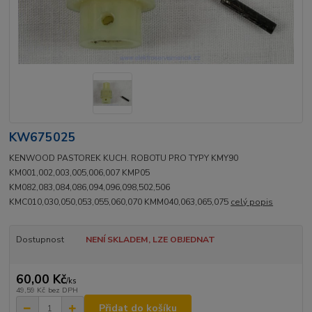
KW675025
KENWOOD PASTOREK KUCH. ROBOTU PRO TYPY KMY90
KM001,002,003,005,006,007 KMP05
KM082,083,084,086,094,096,098,502,506
KMC010,030,050,053,055,060,070 KMM040,063,065,075
celý popis
Dostupnost
NENÍ SKLADEM, LZE OBJEDNAT
60,00 Kč
/
ks
49,59 Kč
bez DPH
Přidat do košíku