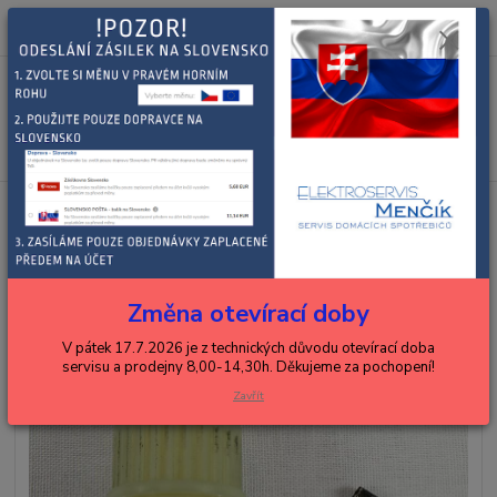
0
ks
+420 602 288 130
CZK
za
0,00 Kč
(Po-Pá, 8-15 hod.)
Menu
Hledat
Úvod
KENWOOD
roboty
KENWOOD PASTOREK
KENWOOD PASTOREK
Změna otevírací doby
V pátek 17.7.2026 je z technických důvodu otevírací doba
servisu a prodejny 8,00-14,30h. Děkujeme za pochopení!
Zavřít