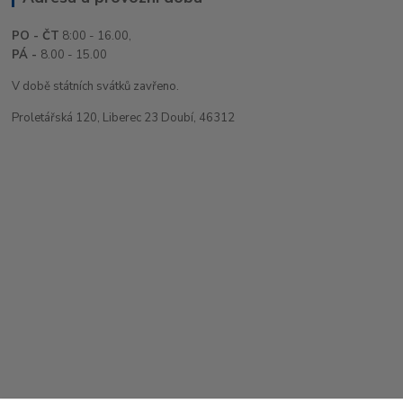
PO - ČT
8:00 - 16.00,
PÁ -
8.00 - 15.00
V době státních svátků zavřeno.
Proletářská 120, Liberec 23 Doubí, 46312