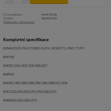
Číslo produktu:
KW675025
Výrobce:
KENWOOD
Hlídat cenu / dostupnost
Kompletní specifikace
KENWOOD PASTOREK KUCH. ROBOTU PRO TYPY
KMY90
KM001,002,003,005,006,007
KMP05
KM082,083,084,086,094,096,098,502,506
KMC010,030,050,053,055,060,070
KMM040,063,065,075