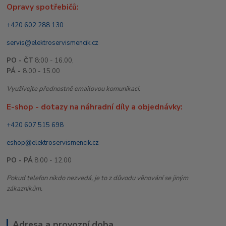
Opravy spotřebičů:
+420 602 288 130
servis@elektroservismencik.cz
PO - ČT
8:00 - 16.00,
PÁ -
8.00 - 15.00
Využívejte přednostně emailovou komunikaci.
E-shop - dotazy na náhradní díly a objednávky:
+420 607 515 698
eshop@elektroservismencik.cz
PO - PÁ
8:00 - 12.00
Pokud telefon nikdo nezvedá, je to z důvodu věnování se jiným
zákazníkům.
Adresa a provozní doba