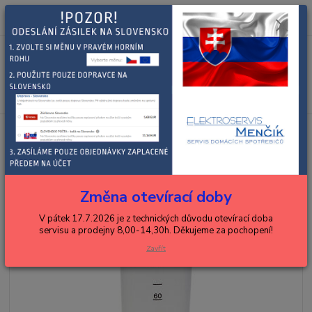
0
ks
+420 602 288 130
CZK
za
0,00 Kč
(Po-Pá, 8-15 hod.)
Menu
Hledat
Úvod
KENWOOD
roboty
KENWOOD PĚCHOVADLO
KENWOOD PĚCHOVADLO
Změna otevírací doby
V pátek 17.7.2026 je z technických důvodu otevírací doba
servisu a prodejny 8,00-14,30h. Děkujeme za pochopení!
Zavřít