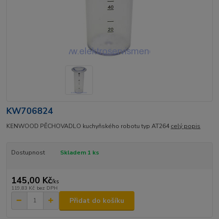
KW706824
KENWOOD PĚCHOVADLO kuchyňského robotu typ AT264
celý popis
Dostupnost
Skladem 1 ks
145,00 Kč
/
ks
119,83 Kč
bez DPH
Přidat do košíku