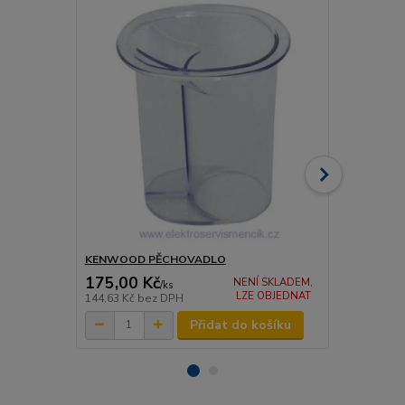
KENWOOD PĚCHOVADLO
KENWOOD sí
175,00 Kč
239,00 K
NENÍ SKLADEM,
/
ks
LZE OBJEDNAT
144,63 Kč
bez DPH
197,52 Kč
be
Přidat do košíku