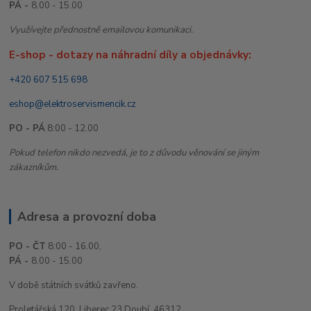
PÁ -
8.00 - 15.00
Využívejte přednostně emailovou komunikaci.
E-shop - dotazy na náhradní díly a objednávky:
+420 607 515 698
eshop@elektroservismencik.cz
PO - PÁ
8:00 - 12.00
Pokud telefon nikdo nezvedá, je to z důvodu věnování se jiným
zákazníkům.
Adresa a provozní doba
PO - ČT
8:00 - 16.00,
PÁ -
8.00 - 15.00
V době státních svátků zavřeno.
Proletářská 120, Liberec 23 Doubí, 46312