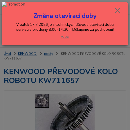
0
ks
+420 602 288 130
CZK
za
0,00 Kč
(Po-Pá, 8-15 hod.)
Změna otevírací doby
Menu
V pátek 17.7.2026 je z technických důvodu otevírací doba
servisu a prodejny 8,00-14,30h. Děkujeme za pochopení!
Zavřít
Hledat
Úvod
KENWOOD
roboty
KENWOOD PŘEVODOVÉ KOLO ROBOTU
KW711657
KENWOOD PŘEVODOVÉ KOLO
ROBOTU KW711657