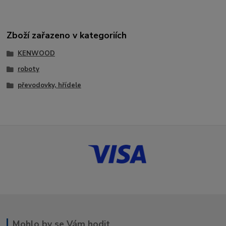
Zboží zařazeno v kategoriích
KENWOOD
roboty
převodovky, hřídele
Mohlo by se Vám hodit