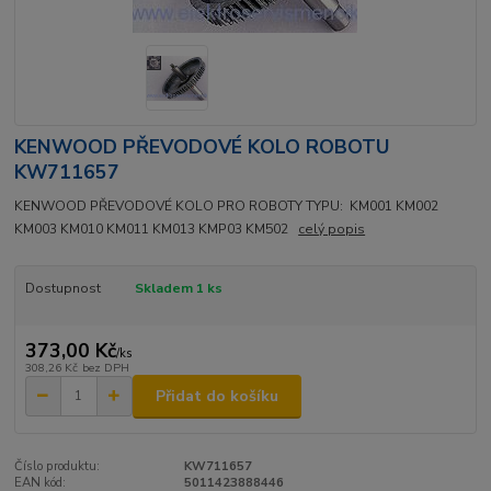
KENWOOD PŘEVODOVÉ KOLO ROBOTU
KW711657
KENWOOD PŘEVODOVÉ KOLO PRO ROBOTY TYPU: KM001 KM002
KM003 KM010 KM011 KM013 KMP03 KM502
celý popis
Dostupnost
Skladem 1 ks
373,00 Kč
/
ks
308,26 Kč
bez DPH
Přidat do košíku
Číslo produktu:
KW711657
EAN kód:
5011423888446