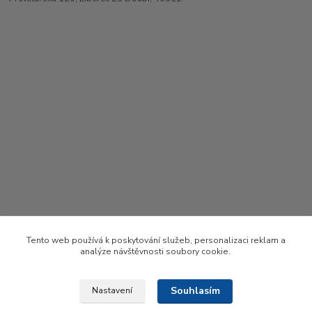
Tento web používá k poskytování služeb, personalizaci reklam a
analýze návštěvnosti soubory cookie.
Souhlasím
Nastavení
Upravit sběr cookies.