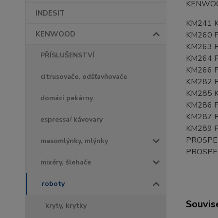
KENWOO
INDESIT
KM241 
KENWOOD
KM260 
KM263 
PŘÍSLUŠENSTVÍ
KM264 
KM266 
citrusovače, odšťavňovače
KM282 
KM285 K
domácí pekárny
KM286 P
KM287 P
espressa/ kávovary
KM289 
PROSPE
masomlýnky, mlýnky
PROSPE
mixéry, šlehače
roboty
Souvise
kryty, krytky