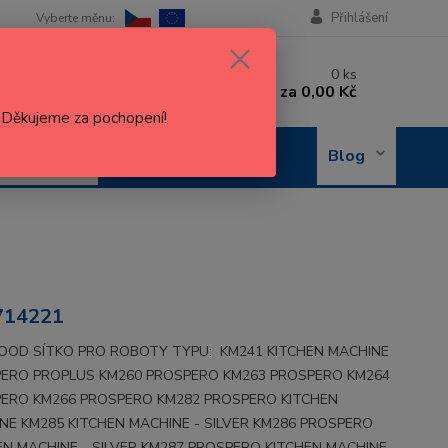
Přihlášení
 si rady? Zavolejte.
0
ks
 602 288 130
za
0,00 Kč
, 8-15 hod.)
. Děkujeme za pochopení!
OBJEDNÁNÍ
Blog
OPRAVY
14221
OD SÍTKO PRO ROBOTY TYPU: KM241 KITCHEN MACHINE
ERO PROPLUS KM260 PROSPERO KM263 PROSPERO KM264
ERO KM266 PROSPERO KM282 PROSPERO KITCHEN
NE KM285 KITCHEN MACHINE - SILVER KM286 PROSPERO
EN MACHINE - SILVER KM287 PROSPERO KITCHEN MACHINE