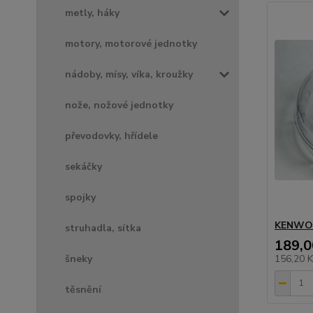
metly, háky
motory, motorové jednotky
nádoby, mísy, víka, kroužky
nože, nožové jednotky
převodovky, hřídele
sekáčky
spojky
KENWO
struhadla, sítka
189,0
156,20 
šneky
těsnění