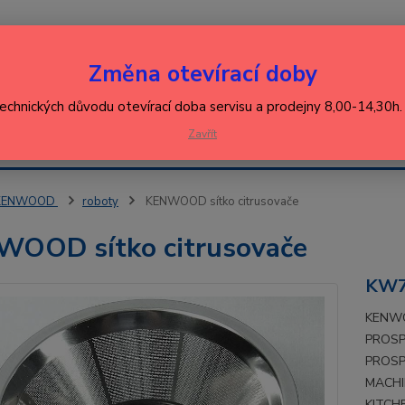
Nevíte
Změna otevírací doby
Hledat
+420
(Po-Pá
technických důvodu otevírací doba servisu a prodejny 8,00-14,30h
EJ
Zavřít
KONTAKT
ŘEBIČŮ
KENWOOD
roboty
KENWOOD sítko citrusovače
OOD sítko citrusovače
KW7
KENWO
PROSP
PROSP
MACHI
KITCH