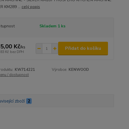
ER KM289 ...
celý popis
tupnost
Skladem 1 ks
5,00 Kč
/
ks
Přidat do košíku
,83 Kč
bez DPH
roduktu:
KW714221
Výrobce:
KENWOOD
cenu / dostupnost
visející zboží
2