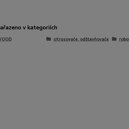
zařazeno v kategoriích
WOOD
citrusovače, odšťavňovače
robo