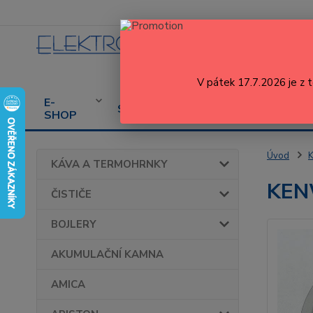
V pátek 17.7.2026 je z 
E-
CENÍK
PROD
SERVIS
SHOP
SERVISU
SPOT
Úvod
KÁVA A TERMOHRNKY
KENW
ČISTIČE
BOJLERY
AKUMULAČNÍ KAMNA
AMICA