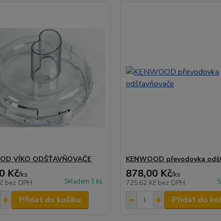
OD VÍKO ODŠŤAVŇOVAČE
KENWOOD převodovka odšť
0 Kč
878,00 Kč
/
ks
/
ks
Skladem 1 ks
S
Kč
bez DPH
725,62 Kč
bez DPH
Přidat do košíku
Přidat do ko