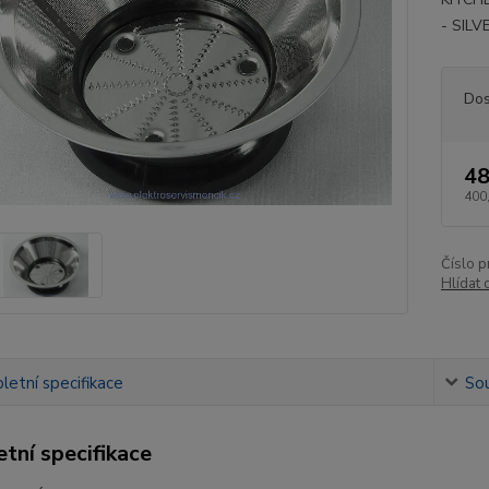
- SILV
Dos
48
400
Číslo p
Hlídat 
etní specifikace
Sou
tní specifikace