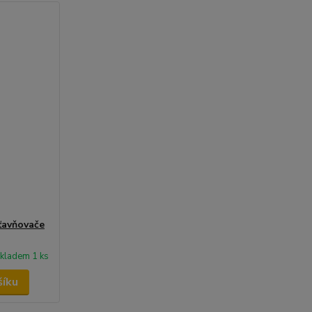
avňovače
kladem 1 ks
šíku