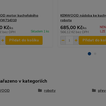
D motor kuchyňského
KENWOOD nádoba ke kuch
 KW714310
robotu
0 Kč
685,00 Kč
NEN
/
ks
/
ks
Skladem 1 ks
LZE
Kč
bez DPH
566,12 Kč
bez DPH
Přidat do košíku
Přidat do ko
zařazeno v kategoriích
WOOD
roboty
přev