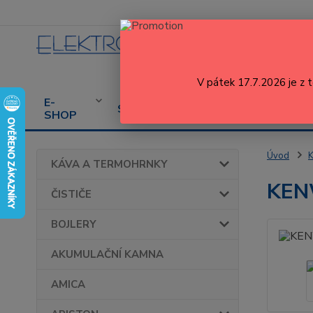
V pátek 17.7.2026 je z 
E-
CENÍK
PROD
SERVIS
SHOP
SERVISU
SPOT
Úvod
KÁVA A TERMOHRNKY
KEN
ČISTIČE
BOJLERY
AKUMULAČNÍ KAMNA
AMICA