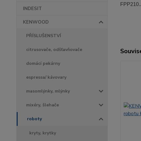
FPP210...
INDESIT
KENWOOD
PŘÍSLUŠENSTVÍ
citrusovače, odšťavňovače
Souvise
domácí pekárny
espressa/ kávovary
masomlýnky, mlýnky
mixéry, šlehače
roboty
kryty, krytky