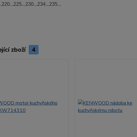
220...225...230...234...235...
jící zboží
4