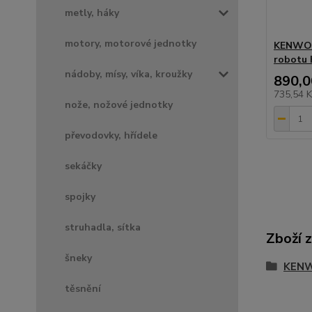
metly, háky
motory, motorové jednotky
KENWOO
robotu
nádoby, mísy, víka, kroužky
890,0
735,54 
nože, nožové jednotky
převodovky, hřídele
sekáčky
spojky
struhadla, sítka
Zboží 
šneky
KEN
těsnění