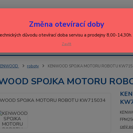
Nevíte
Změna otevírací doby
Hledat
+420
(Po-Pá
technických důvodu otevírací doba servisu a prodejny 8,00-14,30h
EJ
Zavřít
KONTAKT
ŘEBIČŮ
KENWOOD
roboty
KENWOOD SPOJKA MOTORU ROBOTU KW715
WOOD SPOJKA MOTORU ROB
KEN
KW7
KENWO
FPM250.
celý p