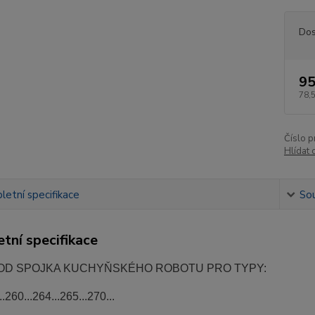
Dos
95
78,
Číslo p
Hlídat 
etní specifikace
Sou
tní specifikace
D SPOJKA KUCHYŇSKÉHO ROBOTU PRO TYPY:
260...264...265...270...