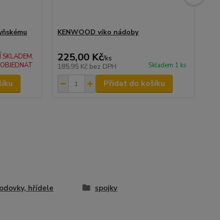
yňskému
KENWOOD víko nádoby
Ke
225,00 Kč
32
Í SKLADEM,
/
ks
 OBJEDNAT
Skladem 1 ks
185,95 Kč
bez DPH
26
šíku
Přidat do košíku
odovky, hřídele
spojky