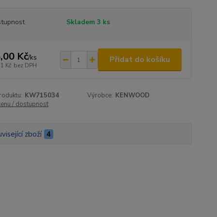
tupnost
Skladem 3 ks
,00 Kč
/
ks
Přidat do košíku
51 Kč
bez DPH
roduktu:
KW715034
Výrobce:
KENWOOD
cenu / dostupnost
visející zboží
4