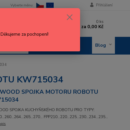
Přihlášení
 si rady? Zavolejte.
0
ks
 602 288 130
za
0,00 Kč
, 8-15 hod.)
. Děkujeme za pochopení!
OBJEDNÁNÍ
Blog
OPRAVY
034
OTU KW715034
WOOD SPOJKA MOTORU ROBOTU
15034
OD SPOJKA KUCHYŇSKÉHO ROBOTU PRO TYPY:
..260...264...265...270... FPP210...220...225...230...234...235...
opis