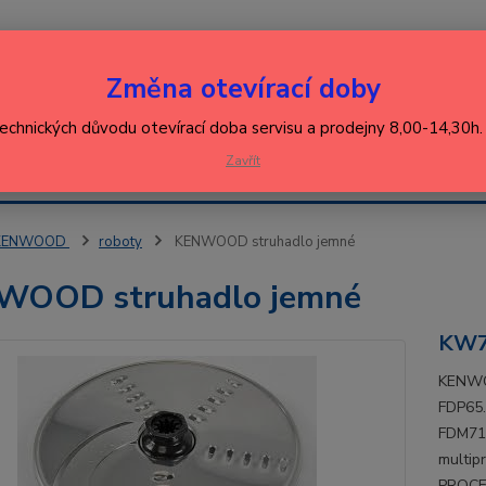
Nevíte
Změna otevírací doby
Hledat
+420
(Po-Pá
technických důvodu otevírací doba servisu a prodejny 8,00-14,30h
EJ
Zavřít
KONTAKT
ŘEBIČŮ
KENWOOD
roboty
KENWOOD struhadlo jemné
WOOD struhadlo jemné
KW7
KENWO
FDP65
FDM71
multi
PROCE