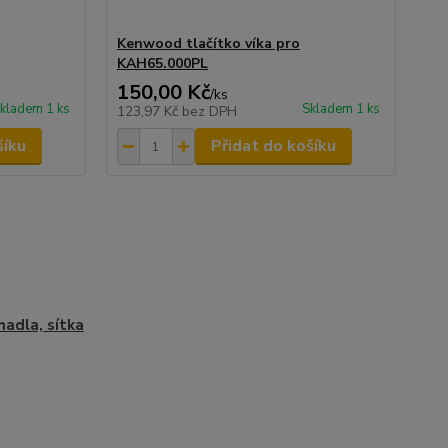
Kenwood tlačítko víka pro
KAH65.000PL
150,00 Kč
/
ks
kladem 1 ks
Skladem 1 ks
123,97 Kč
bez DPH
šíku
Přidat do košíku
hadla, sítka