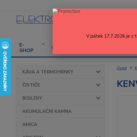
V pátek 17.7.2026 je z 
E-
CENÍK
PROD
SERVIS
SHOP
SERVISU
SPOT
Úvod
KÁVA A TERMOHRNKY
KEN
ČISTIČE
BOJLERY
AKUMULAČNÍ KAMNA
AMICA