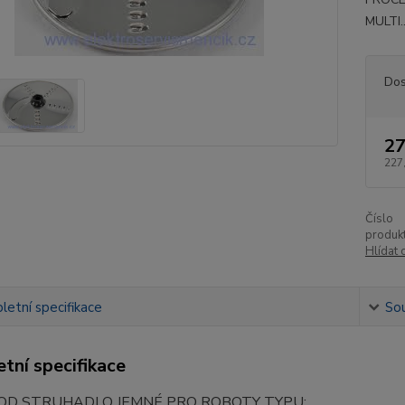
MULTI.
Dos
27
227
Číslo
produkt
Hlídat 
etní specifikace
Sou
tní specifikace
D STRUHADLO JEMNÉ PRO ROBOTY TYPU: