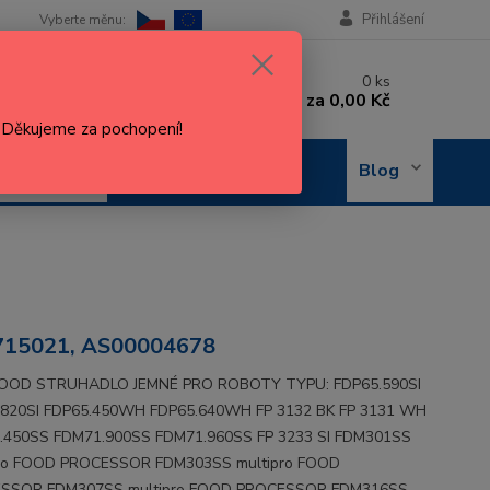
Přihlášení
 si rady? Zavolejte.
0
ks
 602 288 130
za
0,00 Kč
, 8-15 hod.)
. Děkujeme za pochopení!
OBJEDNÁNÍ
Blog
OPRAVY
15021, AS00004678
OD STRUHADLO JEMNÉ PRO ROBOTY TYPU: FDP65.590SI
.820SI FDP65.450WH FDP65.640WH FP 3132 BK FP 3131 WH
.450SS FDM71.900SS FDM71.960SS FP 3233 SI FDM301SS
pro FOOD PROCESSOR FDM303SS multipro FOOD
SSOR FDM307SS multipro FOOD PROCESSOR FDM316SS