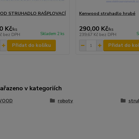
OD STRUHADLO RAŠPLOVACÍ
Kenwood struhadlo hrubé
0 Kč
290,00 Kč
/
ks
/
ks
Skladem 2 ks
S
Kč
bez DPH
239,67 Kč
bez DPH
Přidat do košíku
Přidat do ko
zařazeno v kategoriích
WOOD
roboty
stru