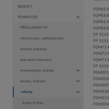
INDESIT
FDP65.5
FDP65.8
KENWOOD
FDP65.
PŘÍSLUŠENSTVÍ
FDP65.
FP 3132
citrusovače, odšťavňovače
FP 313
FDM71.
domácí pekárny
FDM71.
FDM71.
espressa/ kávovary
FP 3233
masomlýnky, mlýnky
FDM301
FDM303
mixéry, šlehače
FDM307
FDM316
roboty
FDM313
kryty, krytky
FDM304