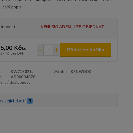
..
celý popis
tupnost
NENÍ SKLADEM, LZE OBJEDNAT
5,00 Kč
/
ks
Přidat do košíku
,27 Kč
bez DPH
KW715021,
Výrobce:
KENWOOD
u:
AS00004678
cenu / dostupnost
visející zboží
3