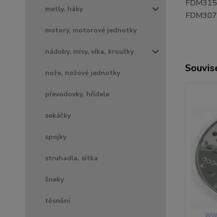
FDM315
metly, háky
FDM307
motory, motorové jednotky
nádoby, mísy, víka, kroužky
Souvise
nože, nožové jednotky
převodovky, hřídele
sekáčky
spojky
struhadla, sítka
šneky
těsnění