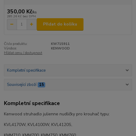
350,00 Kč
/
ks
289,26 Kč
bez DPH
Přidat do košíku
Číslo produktu:
KW715911
Výrobce:
KENWOOD
Hlídat cenu / dostupnost
Kompletní specifikace
Související zboží
15
Kompletní specifikace
Kenwood struhadlo julienne nudličky pro krouhač typu:
KVL4170W, KVL4100W, KVL4120S,
KMM710, KMM700, KMM750, KMM760,