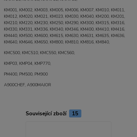
KM001, KM002, KM003, KM005, KM006, KM007, KM010, KM011,
KM012, KM020, KM021, KM023, KM030, KM040, KM200, KM201,
KM210, KM220, KM230, KM250, KM290, KM300, KM315, KM316,
KM330, KM331, KM336, KM340, KM346, KM400, KM410, KM416,
KM440, KM500, KM600, KM615, KM630, KM631, KM635, KM636,
KM640, KM646, KM650, KM800, KM810, KM816, KM840,
KMC500, KMC510, KMC550, KMC560,
KMP03, KMP04, KMP770,
PM400, PM500, PM900
A900CHEF, A900MAJOR
Související zboží
15