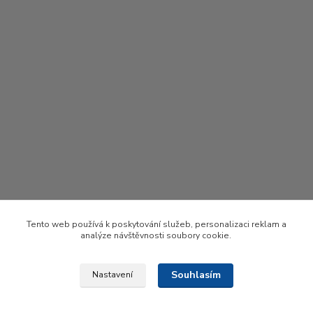
Tento web používá k poskytování služeb, personalizaci reklam a
analýze návštěvnosti soubory cookie.
Souhlasím
Nastavení
Upravit sběr cookies.