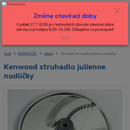
0
ks
+420 602 288 130
CZK
za
0,00 Kč
(Po-Pá, 8-15 hod.)
Změna otevírací doby
Menu
V pátek 17.7.2026 je z technických důvodu otevírací doba
servisu a prodejny 8,00-14,30h. Děkujeme za pochopení!
Zavřít
Hledat
Úvod
KENWOOD
roboty
Kenwood struhadlo julienne nudličky
Kenwood struhadlo julienne
nudličky