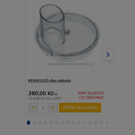
KENWOOD víko nádoby
KENWOOD nů
380,00 Kč
330,00 K
NENÍ SKLADEM,
/
ks
LZE OBJEDNAT
314,05 Kč
bez DPH
272,73 Kč
be
Přidat do košíku