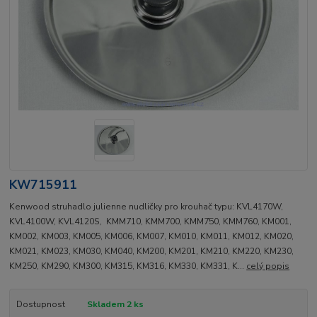
KW715911
Kenwood struhadlo julienne nudličky pro krouhač typu: KVL4170W,
KVL4100W, KVL4120S, KMM710, KMM700, KMM750, KMM760, KM001,
KM002, KM003, KM005, KM006, KM007, KM010, KM011, KM012, KM020,
KM021, KM023, KM030, KM040, KM200, KM201, KM210, KM220, KM230,
KM250, KM290, KM300, KM315, KM316, KM330, KM331, K...
celý popis
Dostupnost
Skladem 2 ks