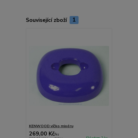
Související zboží
1
KENWOOD víčko mixéru
269,00 Kč
/
ks