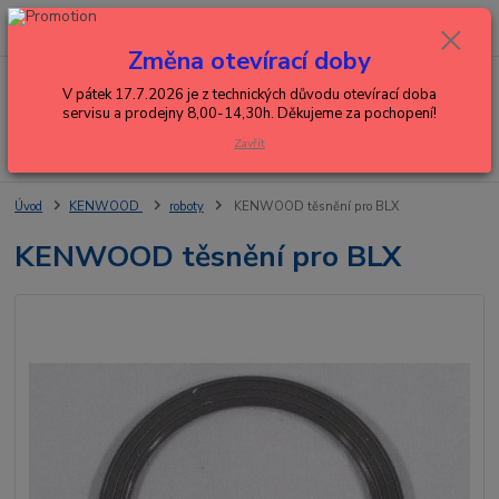
0
ks
+420 602 288 130
CZK
za
0,00 Kč
(Po-Pá, 8-15 hod.)
Změna otevírací doby
Menu
V pátek 17.7.2026 je z technických důvodu otevírací doba
servisu a prodejny 8,00-14,30h. Děkujeme za pochopení!
Zavřít
Hledat
Úvod
KENWOOD
roboty
KENWOOD těsnění pro BLX
KENWOOD těsnění pro BLX