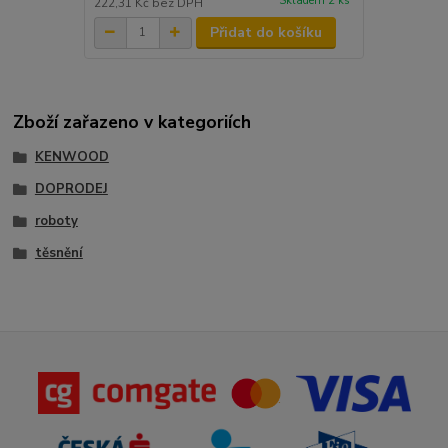
Skladem 2 ks
222,31 Kč
bez DPH
Přidat do košíku
Zboží zařazeno v kategoriích
KENWOOD
DOPRODEJ
roboty
těsnění