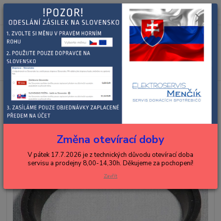
0
ks
+420 602 288 130
CZK
za
0,00 Kč
(Po-Pá, 8-15 hod.)
Menu
Hledat
Úvod
KENWOOD
roboty
KENWOOD těsnění
KENWOOD těsnění
Změna otevírací doby
V pátek 17.7.2026 je z technických důvodu otevírací doba
servisu a prodejny 8,00-14,30h. Děkujeme za pochopení!
Zavřít