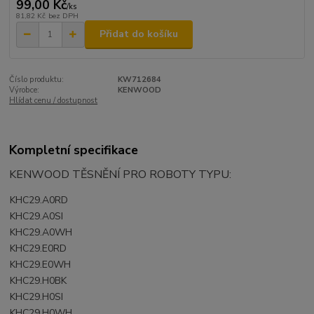
99,00 Kč
/
ks
81,82 Kč
bez DPH
Přidat do košíku
Číslo produktu:
KW712684
Výrobce:
KENWOOD
Hlídat cenu / dostupnost
Kompletní specifikace
KENWOOD TĚSNĚNÍ PRO ROBOTY TYPU:
KHC29.A0RD
KHC29.A0SI
KHC29.A0WH
KHC29.E0RD
KHC29.E0WH
KHC29.H0BK
KHC29.H0SI
KHC29.H0WH