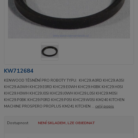
KW712684
KENWOOD TĚSNĚNÍ PRO ROBOTY TYPU: KHC29.A0RD KHC29.A0SI
KHC29.A0WH KHC29.E0RD KHC29.E0WH KHC29.H0BK KHC29.H0SI
KHC29.H0WH KHC29.J0SI KHC29.J0WH KHC29.L0SI KHC29.M0SI
KHC29.P0BK KHC29.P0RD KHC29.P0SI KHC29.W0SI KM240 KITCHEN
MACHINE PROSPERO PROPLUS KM241 KITCHEN ...
celý popis
Dostupnost
NENÍ SKLADEM, LZE OBJEDNAT