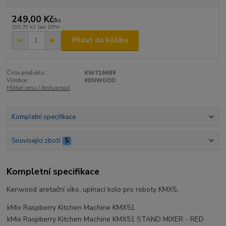
249,00 Kč
/
ks
205,79 Kč
bez DPH
Přidat do košíku
Číslo produktu:
KW716689
Výrobce:
KENWOOD
Hlídat cenu / dostupnost
Kompletní specifikace
Související zboží
5
Kompletní specifikace
Kenwood aretační víko, upínací kolo pro roboty KMX5..
kMix Raspberry Kitchen Machine KMX51
kMix Raspberry Kitchen Machine KMX51 STAND MIXER - RED