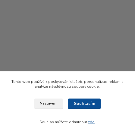
Tento web používá k poskytování služeb, personalizaci reklam a
analýze návštěvnosti soubory cookie.
Souhlasím
Nastavení
Upravit sběr cookies.
Souhlas můžete odmítnout
zde
.
Vytvořeno na
Eshop-rychle.cz