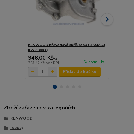
KENWOOD převodová skříň robotu KMX50
KENWOOD 
KW716688
948,00 Kč
2 850,00
/
ks
Skladem 1 ks
783,47 Kč
bez DPH
2 355,37 Kč
Přidat do košíku
Zboží zařazeno v kategoriích
KENWOOD
roboty