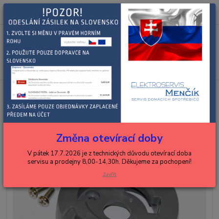
0
ks
+420 602 288 130
CZK
za
0,00 Kč
(Po-Pá, 8-15 hod.)
Menu
Hledat
Úvod
KENWOOD
roboty
KENWOOD upínání KMX KW716689
KENWOOD upínání KMX
KW716689
Změna otevírací doby
V pátek 17.7.2026 je z technických důvodu otevírací doba
servisu a prodejny 8,00-14,30h. Děkujeme za pochopení!
Zavřít