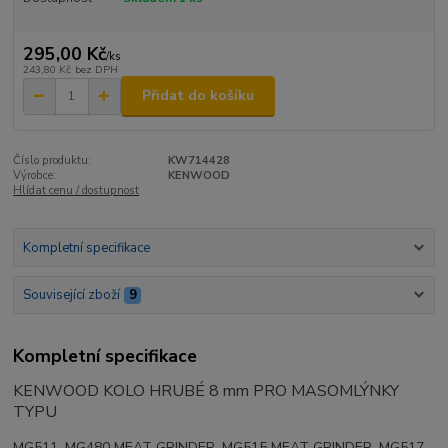
295,00 Kč
/
ks
243,80 Kč
bez DPH
Přidat do košíku
Číslo produktu:
KW714428
Výrobce:
KENWOOD
Hlídat cenu / dostupnost
Kompletní specifikace
Související zboží
9
Kompletní specifikace
KENWOOD KOLO HRUBÉ 8 mm PRO MASOMLÝNKY
TYPU
MG511, MG480 MEAT GRINDER, MG515 MEAT GRINDER, MG517