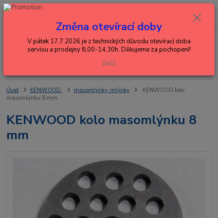
0
ks
+420 602 288 130
CZK
za
0,00 Kč
(Po-Pá, 8-15 hod.)
Změna otevírací doby
Menu
V pátek 17.7.2026 je z technických důvodu otevírací doba
servisu a prodejny 8,00-14,30h. Děkujeme za pochopení!
Zavřít
Hledat
Úvod
KENWOOD
masomlýnky, mlýnky
KENWOOD kolo
masomlýnku 8 mm
KENWOOD kolo masomlýnku 8
mm