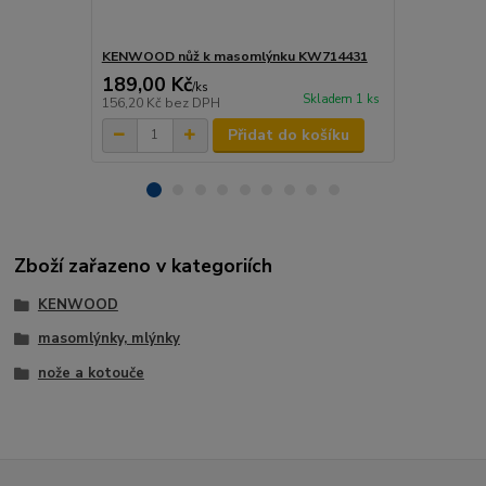
KENWOOD nůž k masomlýnku KW714431
KENWOOD je
189,00 Kč
239,00 K
/
ks
Skladem 1 ks
156,20 Kč
bez DPH
197,52 Kč
be
Přidat do košíku
Zboží zařazeno v kategoriích
KENWOOD
masomlýnky, mlýnky
nože a kotouče