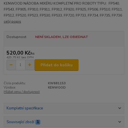
KENWOOD NÁDOBA MIXÉRU KOMPLETNÍ PRO ROBOTY TYPU: FP540,
FP543, FP905, FP910, FP911, FP912, FP920, FP925, FP506, FP510, FP511,
FP512, FP520, FP523, FP530, FP533, FP720, FP733, FP734, FP735, FP736
celý popis
Dostupnost
NENÍ SKLADEM, LZE OBJEDNAT
520,00 Kč
/
ks
429,75 Kč
bez DPH
Přidat do košíku
Číslo produktu:
KW681153
Výrobce:
KENWOOD
Hlídat cenu / dostupnost
Kompletní specifikace
Související zboží
1