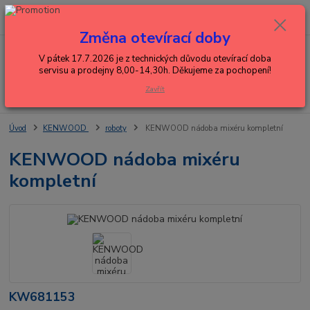
0
ks
+420 602 288 130
CZK
za
0,00 Kč
(Po-Pá, 8-15 hod.)
Změna otevírací doby
Menu
V pátek 17.7.2026 je z technických důvodu otevírací doba
servisu a prodejny 8,00-14,30h. Děkujeme za pochopení!
Zavřít
Hledat
Úvod
KENWOOD
roboty
KENWOOD nádoba mixéru kompletní
KENWOOD nádoba mixéru
kompletní
KW681153