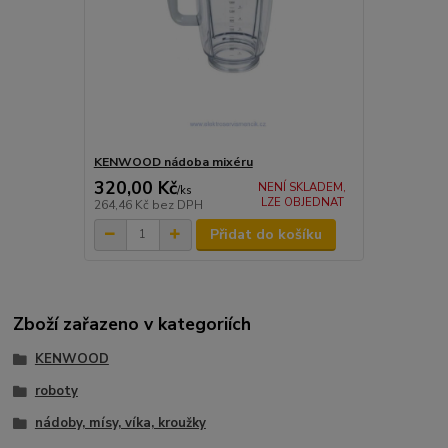
KENWOOD nádoba mixéru
320,00 Kč
NENÍ SKLADEM,
/
ks
LZE OBJEDNAT
264,46 Kč
bez DPH
Přidat do košíku
Zboží zařazeno v kategoriích
KENWOOD
roboty
nádoby, mísy, víka, kroužky