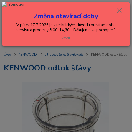
0
ks
+420 602 288 130
CZK
za
0,00 Kč
(Po-Pá, 8-15 hod.)
Změna otevírací doby
Menu
V pátek 17.7.2026 je z technických důvodu otevírací doba
servisu a prodejny 8,00-14,30h. Děkujeme za pochopení!
Zavřít
Hledat
Úvod
KENWOOD
citrusovače, odšťavňovače
KENWOOD odtok šťávy
KENWOOD odtok šťávy