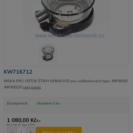
KW716712
MISKA PRO ODTOK ŠŤÁVY KENWOOD pro odšťavňovače typu: JMP800SI
JMP8002SI
celý popis
Dostupnost
Skladem 2 ks
1 080,00 Kč
/
ks
892,56 Kč
bez DPH
Přidat do košíku