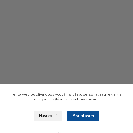
Tento web používá k poskytování služeb, personalizaci reklam a
analýze návštěvnosti soubory cookie.
Souhlasím
Nastavení
Upravit sběr cookies.