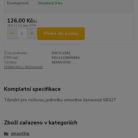
Dostupnost
Skladem 5 ks
126,00 Kč
/
ks
104,13 Kč
bez DPH
Přidat do košíku
Číslo produktu:
KW712391
EAN kód:
5011423895864
Výrobce:
KENWOOD
Hlídat cenu / dostupnost
Kompletní specifikace
Těsnění pro nožovou jednotku smoothie Kenwood SB327
Zboží zařazeno v kategoriích
smoothie