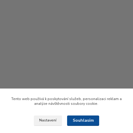
Tento web používá k poskytování služeb, personalizaci reklam a
analýze návštěvnosti soubory cookie.
Souhlasím
Nastavení
Upravit sběr cookies.