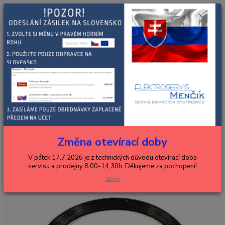
0
ks
+420 602 288 130
CZK
za
0,00 Kč
(Po-Pá, 8-15 hod.)
Menu
Hledat
Úvod
KENWOOD
smoothie
KENWOOD těsnění pro smoothie
SB327
KENWOOD těsnění pro smoothie
SB327
Změna otevírací doby
V pátek 17.7.2026 je z technických důvodu otevírací doba
servisu a prodejny 8,00-14,30h. Děkujeme za pochopení!
Zavřít