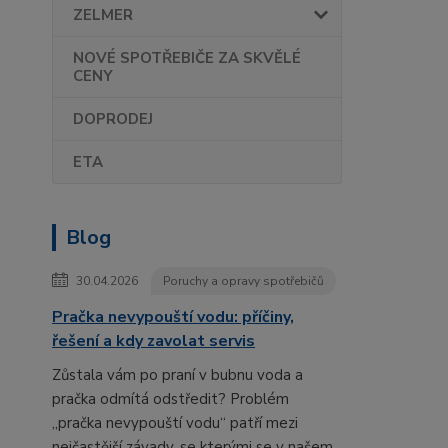
ZELMER
NOVÉ SPOTŘEBIČE ZA SKVĚLÉ
CENY
DOPRODEJ
ETA
Blog
30.04.2026
Poruchy a opravy spotřebičů
Pračka nevypouští vodu: příčiny,
řešení a kdy zavolat servis
Zůstala vám po praní v bubnu voda a
pračka odmítá odstředit? Problém
„pračka nevypouští vodu“ patří mezi
nejčastější závady, se kterými se v našem