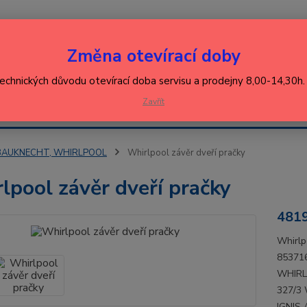
Nevíte
Změna otevírací doby
Hledat
+420
(Po-Pá
technických důvodu otevírací doba servisu a prodejny 8,00-14,30h
EJ
Zavřít
KONTAKT
ŘEBIČŮ
BAUKNECHT, WHIRLPOOL
Whirlpool závěr dveří pračky
lpool závěr dveří pračky
481
Whirlp
85371
WHIRL
327/3
IGNIS