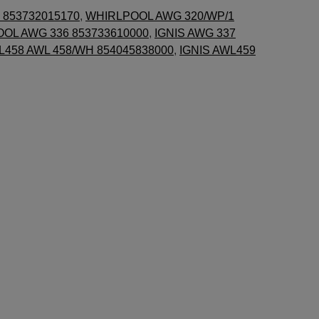
 853732015170
,
WHIRLPOOL AWG 320/WP/1
OL AWG 336 853733610000
,
IGNIS AWG 337
L458 AWL 458/WH 854045838000
,
IGNIS AWL459