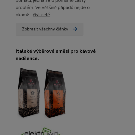
pomalu, jedná se o poměrně častý
problém. Ve většině případů nejde o
okamž...
číst celé
Zobrazit všechny články
Italské výběrové směsi pro kávové
nadšence.