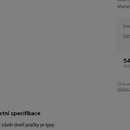
85404
Dos
Cen
54
453
Číslo p
Hlídat 
tní specifikace
 závěr dveří pračky pr typy: