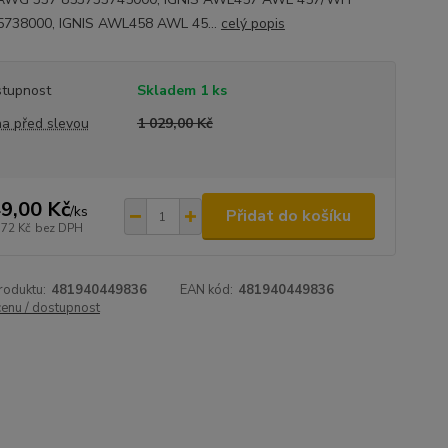
5738000, IGNIS AWL458 AWL 45...
celý popis
tupnost
Skladem 1 ks
a před slevou
1 029,00 Kč
9,00 Kč
/
ks
Přidat do košíku
,72 Kč
bez DPH
roduktu:
481940449836
EAN kód:
481940449836
cenu / dostupnost