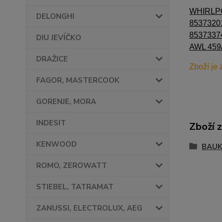
WHIRLPO
DELONGHI
8537320
8537337
DIU JEVÍČKO
AWL 459
DRAŽICE
Zboží je 
FAGOR, MASTERCOOK
GORENJE, MORA
INDESIT
Zboží 
KENWOOD
BAUK
ROMO, ZEROWATT
STIEBEL, TATRAMAT
ZANUSSI, ELECTROLUX, AEG