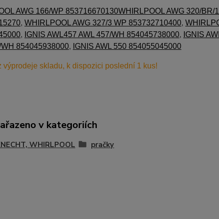
OL AWG 166/WP 853716670130
WHIRLPOOL AWG 320/BR/1
15270
,
WHIRLPOOL AWG 327/3 WP 853732710400
,
WHIRLPO
45000
,
IGNIS AWL457 AWL 457/WH 854045738000
,
IGNIS AW
/WH 854045938000
,
IGNIS AWL 550 854055045000
z výprodeje skladu, k dispozici poslední 1 kus!
zařazeno v kategoriích
NECHT, WHIRLPOOL
pračky