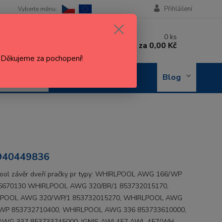
Přihlášení
 si rady? Zavolejte.
0
ks
 602 288 130
za
0,00 Kč
, 8-15 hod.)
. Děkujeme za pochopení!
OBJEDNÁNÍ
Blog
OPRAVY
940449836
ool závěr dveří pračky pr typy: WHIRLPOOL AWG 166/WP
6670130 WHIRLPOOL AWG 320/BR/1 853732015170,
POOL AWG 320/WP/1 853732015270, WHIRLPOOL AWG
 WP 853732710400, WHIRLPOOL AWG 336 853733610000,
 AWG 337 853733745000, IGNIS AWL457 AWL 457/WH