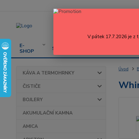
V pátek 17.7.2026 je z 
E-
CENÍK
PROD
SERVIS
SHOP
SERVISU
SPOT
Úvod
KÁVA A TERMOHRNKY
Whir
ČISTIČE
BOJLERY
AKUMULAČNÍ KAMNA
AMICA