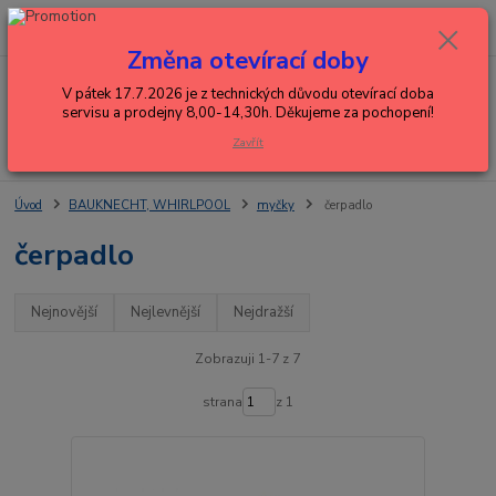
0
ks
+420 602 288 130
CZK
za
0,00 Kč
(Po-Pá, 8-15 hod.)
Změna otevírací doby
Menu
V pátek 17.7.2026 je z technických důvodu otevírací doba
servisu a prodejny 8,00-14,30h. Děkujeme za pochopení!
Zavřít
Hledat
Úvod
BAUKNECHT, WHIRLPOOL
myčky
čerpadlo
čerpadlo
Nejnovější
Nejlevnější
Nejdražší
Zobrazuji 1-7 z 7
strana
z 1