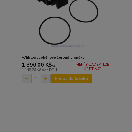
Whirlpool oběhové čerpadlo myčky
1 390,00 Kč
NENÍ SKLADEM, LZE
/
ks
OBJEDNAT
1 148,76 Kč
bez DPH
Přidat do košíku