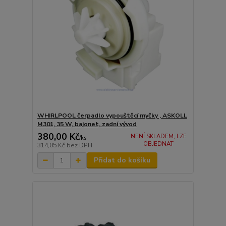
WHIRLPOOL čerpadlo vypouštěcí myčky , ASKOLL
M301, 35 W, bajonet, zadní vývod
380,00 Kč
NENÍ SKLADEM, LZE
/
ks
OBJEDNAT
314,05 Kč
bez DPH
Přidat do košíku