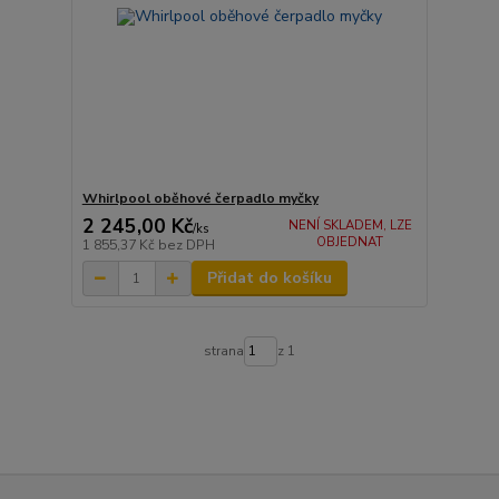
Whirlpool oběhové čerpadlo myčky
2 245,00 Kč
NENÍ SKLADEM, LZE
/
ks
OBJEDNAT
1 855,37 Kč
bez DPH
Přidat do košíku
strana
z 1