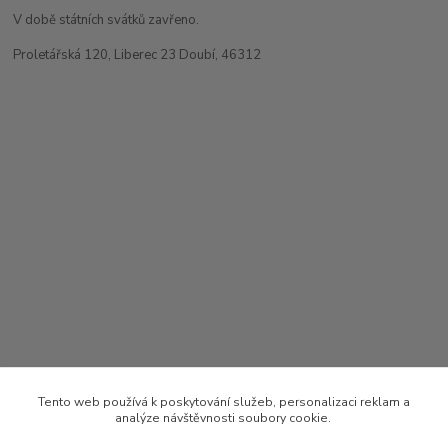
V době státních svátků zavřeno.
Proletářská 120, Liberec 23 Doubí, 46312
Tento web používá k poskytování služeb, personalizaci reklam a
analýze návštěvnosti soubory cookie.