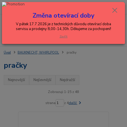
0
ks
+420 602 288 130
CZK
za
0,00 Kč
(Po-Pá, 8-15 hod.)
Změna otevírací doby
Menu
V pátek 17.7.2026 je z technických důvodu otevírací doba
servisu a prodejny 8,00-14,30h. Děkujeme za pochopení!
Zavřít
Hledat
Úvod
BAUKNECHT, WHIRLPOOL
pračky
pračky
Nejnovější
Nejlevnější
Nejdražší
Zobrazuji 1-15 z 48
strana
z 4
další