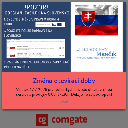
0
ks
+420 602 288 130
CZK
za
0,00 Kč
(Po-Pá, 8-15 hod.)
Menu
Hledat
Úvod
ROMO, ZEROWATT
panty
panty
V této kategorii nebylo nalezeno žádné zboží.
Změna otevírací doby
V pátek 17.7.2026 je z technických důvodu otevírací doba
servisu a prodejny 8,00-14,30h. Děkujeme za pochopení!
Zavřít