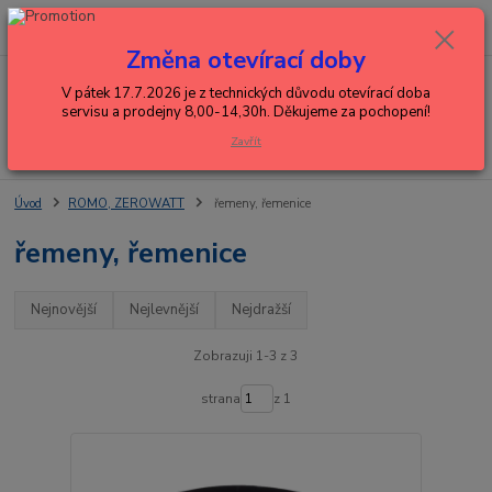
0
ks
+420 602 288 130
CZK
za
0,00 Kč
(Po-Pá, 8-15 hod.)
Změna otevírací doby
Menu
V pátek 17.7.2026 je z technických důvodu otevírací doba
servisu a prodejny 8,00-14,30h. Děkujeme za pochopení!
Zavřít
Hledat
Úvod
ROMO, ZEROWATT
řemeny, řemenice
řemeny, řemenice
Nejnovější
Nejlevnější
Nejdražší
Zobrazuji 1-3 z 3
strana
z 1