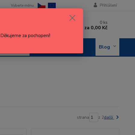
Přihlášení
 si rady? Zavolejte.
0
ks
 602 288 130
za
0,00 Kč
, 8-15 hod.)
. Děkujeme za pochopení!
OBJEDNÁNÍ
Blog
OPRAVY
strana
z 2
další