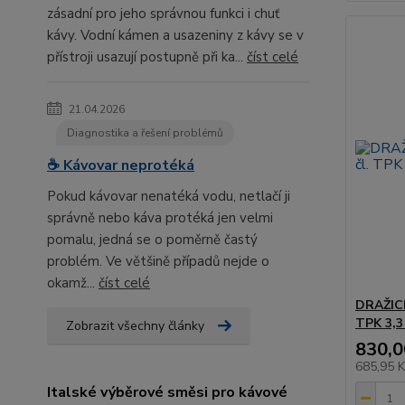
zásadní pro jeho správnou funkci i chuť
kávy. Vodní kámen a usazeniny z kávy se v
přístroji usazují postupně při ka...
číst celé
21.04.2026
Diagnostika a řešení problémů
☕ Kávovar neprotéká
Pokud kávovar nenatéká vodu, netlačí ji
správně nebo káva protéká jen velmi
pomalu, jedná se o poměrně častý
problém. Ve většině případů nejde o
okamž...
číst celé
DRAŽICE
TPK 3,3
Zobrazit všechny články
830,0
685,95 
Italské výběrové směsi pro kávové