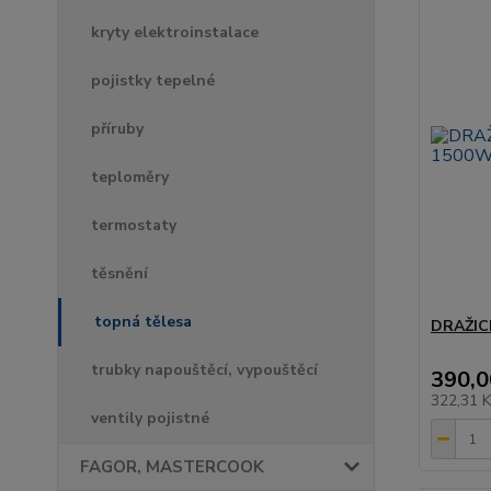
kryty elektroinstalace
pojistky tepelné
příruby
teploměry
termostaty
těsnění
topná tělesa
DRAŽIC
trubky napouštěcí, vypouštěcí
390,0
322,31 
ventily pojistné
FAGOR, MASTERCOOK