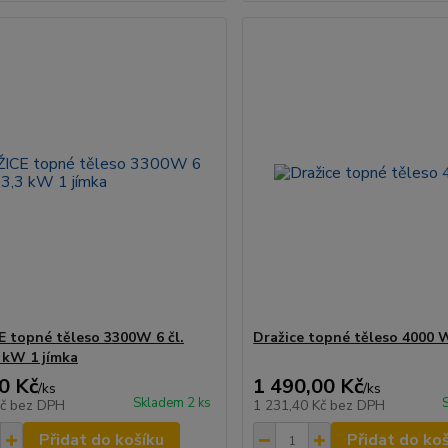
 topné těleso 3300W 6 čl.
Dražice topné těleso 4000 
 kW 1 jímka
0 Kč
1 490,00 Kč
/
ks
/
ks
Skladem 2 ks
Kč
bez DPH
1 231,40 Kč
bez DPH
Přidat do košíku
Přidat do ko