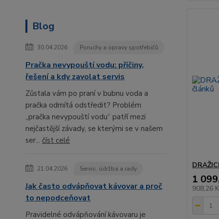
Blog
30.04.2026
Poruchy a opravy spotřebičů
Pračka nevypouští vodu: příčiny,
řešení a kdy zavolat servis
Zůstala vám po praní v bubnu voda a
pračka odmítá odstředit? Problém
„pračka nevypouští vodu“ patří mezi
nejčastější závady, se kterými se v našem
ser...
číst celé
DRAŽICE
21.04.2026
Servis, údržba a rady
1 099
Jak často odvápňovat kávovar a proč
908,26 
to nepodceňovat
Pravidelné odvápňování kávovaru je