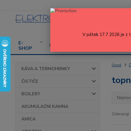
V pátek 17.7.2026 je z 
E-
CENÍK
PROD
SERVIS
SHOP
SERVISU
SPOT
Úvod
KÁVA A TERMOHRNKY
topn
ČISTIČE
BOJLERY
Nejnově
AKUMULAČNÍ KAMNA
Zobrazuji 
AMICA