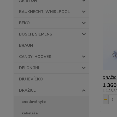
ARISTON
BAUKNECHT, WHIRLPOOL
BEKO
BOSCH, SIEMENS
BRAUN
CANDY, HOOVER
DELONGHI
DRAŽIC
DIU JEVÍČKO
1 360
DRAŽICE
1 123,9
anodové tyče
kabeláže