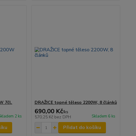
W 7čl.
DRAŽICE topné těleso 2200W, 8 článků
690,00 Kč
/
ks
Skladem 2 ks
Skladem 6 ks
570,25 Kč
bez DPH
šíku
Přidat do košíku