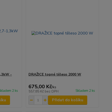
1,3kW -
DRAŽICE topné těleso 2000 W
675,00 Kč
/
ks
Skladem 2 ks
Skladem 2 ks
557,85 Kč
bez DPH
šíku
Přidat do košíku