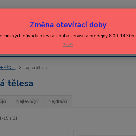
Nevíte
Změna otevírací doby
Hledat
+420
(Po-Pá
technických důvodu otevírací doba servisu a prodejny 8,00-14,30h
EJ
Zavřít
KONTAKT
ŘEBIČŮ
DRAŽICE
topná tělesa
á tělesa
jší
Nejlevnější
Nejdražší
1-15 z 21